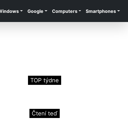
Windows
Google
Computers
Smartphones
TOP týdne
Čtení teď