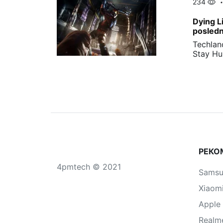
234
Dying L
posledn
Techlan
Stay Hu
РЕКО
4pmtech © 2021
Sams
Xiaom
Apple
Realm