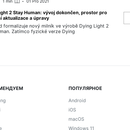
1 min
01 Pro 2021
ight 2 Stay Human: vývoj dokončen, prostor pro
í aktualizace a úpravy
d formalizuje nový milník ve výrobě Dying Light 2
man. Zatímco fyzické verze Dying
МЕНДУЕМ
ПОПУЛЯРНОЕ
ung
Android
i
iOS
macOS
e
Windows 11