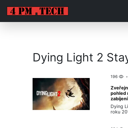
Dying Light 2 St
196
Zveřejn
pohled 
zabíjen
Dying L
roku 20