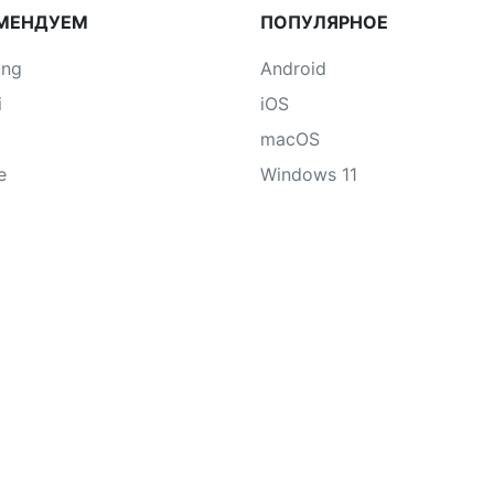
МЕНДУЕМ
ПОПУЛЯРНОЕ
ung
Android
i
iOS
macOS
e
Windows 11