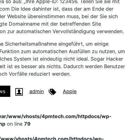
 so aus: „Ihre Apple-ID: 123456. Teilen Sie sie mit
m Die Idee dahinter ist, dass der am Ende der
r Website übereinstimmen muss, bei der Sie sich
igte Domainname mit der betreffenden Site
ion zur automatischen Vervollständigung verwenden.
he Sicherheitsmaßnahme eingeführt, um einige
 Funktion zum automatischen Ausfüllen zu nutzen, um
lches System ist eindeutig nicht ideal. Sogar Hacker
it ist es besser als nichts. Dadurch werden Benutzer
och Vorfälle reduziert werden.
ws
admin
Apple
var/www/vhosts/4pmtech.com/httpdocs/wp-
hp
on line
79
r/www/vhosts/4pmtech.com/httpdocs/wp-