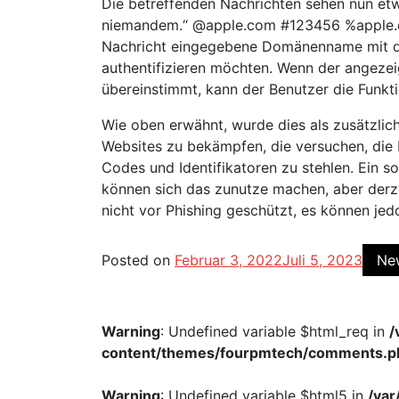
Die betreffenden Nachrichten sehen nun etwa
niemandem.“ @apple.com #123456 %apple.co
Nachricht eingegebene Domänenname mit de
authentifizieren möchten. Wenn der angeze
übereinstimmt, kann der Benutzer die Funkt
Wie oben erwähnt, wurde dies als zusätzlic
Websites zu bekämpfen, die versuchen, die
Codes und Identifikatoren zu stehlen. Ein so
können sich das zunutze machen, aber derze
nicht vor Phishing geschützt, es können jed
Posted on
Februar 3, 2022
Juli 5, 2023
Ne
Warning
: Undefined variable $html_req in
/
content/themes/fourpmtech/comments.p
Warning
: Undefined variable $html5 in
/va