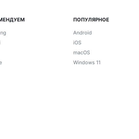
МЕНДУЕМ
ПОПУЛЯРНОЕ
ung
Android
i
iOS
macOS
e
Windows 11