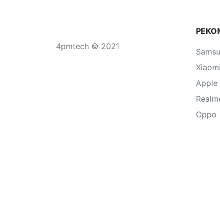
РЕКО
4pmtech © 2021
Sams
Xiaom
Apple
Realm
Oppo