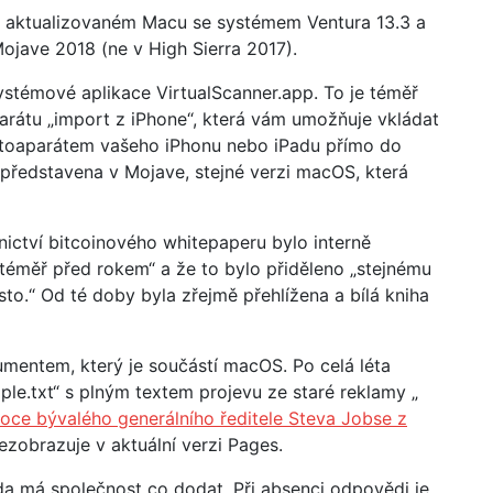
ně aktualizovaném Macu se systémem Ventura 13.3 a
ojave 2018 (ne v High Sierra 2017).
ystémové aplikace VirtualScanner.app. To je téměř
parátu „import z iPhone“, která vám umožňuje vkládat
toaparátem vašeho iPhonu nebo iPadu přímo do
představena v Mojave, stejné verzi macOS, která
tnictví bitcoinového whitepaperu bylo interně
téměř před rokem“ a že to bylo přiděleno „stejnému
sto.“ Od té doby byla zřejmě přehlížena a bílá kniha
umentem, který je součástí macOS. Po celá léta
le.txt“ s plným textem projevu ze staré reklamy „
oce bývalého generálního ředitele Steva Jobse z
ezobrazuje v aktuální verzi Pages.
zda má společnost co dodat. Při absenci odpovědi je