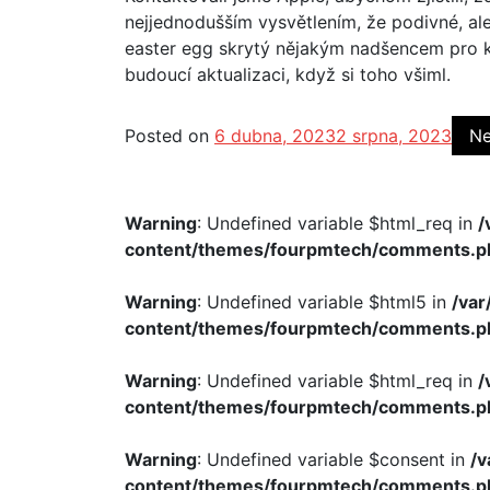
nejjednodušším vysvětlením, že podivné, a
easter egg skrytý nějakým nadšencem pro 
budoucí aktualizaci, když si toho všiml.
Posted on
6 dubna, 2023
2 srpna, 2023
N
Warning
: Undefined variable $html_req in
/
content/themes/fourpmtech/comments.p
Warning
: Undefined variable $html5 in
/va
content/themes/fourpmtech/comments.p
Warning
: Undefined variable $html_req in
/
content/themes/fourpmtech/comments.p
Warning
: Undefined variable $consent in
/
content/themes/fourpmtech/comments.p