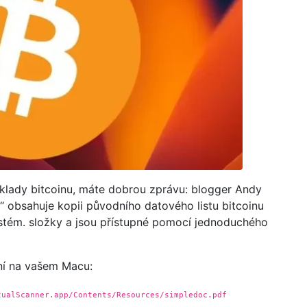
áklady bitcoinu, máte dobrou zprávu: blogger Andy
obsahuje kopii původního datového listu bitcoinu
tém. složky a jsou přístupné pomocí jednoduchého
ení na vašem Macu:
tualScanner.app/Contents/Resources/simpledoc.pdf