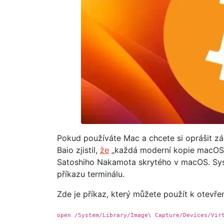
Pokud používáte Mac a chcete si oprášit z
Baio zjistil,
že
„každá moderní kopie macOS“ 
Satoshiho Nakamota skrytého v macOS. Sys
příkazu terminálu.
Zde je příkaz, který můžete použít k otevř
open /System/Library/Image\ Capture/Devices/Vir