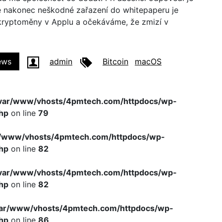
le nakonec neškodné zařazení do whitepaperu je
kryptoměny v Applu a očekáváme, že zmizí v
ews
admin
Bitcoin
macOS
var/www/vhosts/4pmtech.com/httpdocs/wp-
hp
on line
79
r/www/vhosts/4pmtech.com/httpdocs/wp-
hp
on line
82
var/www/vhosts/4pmtech.com/httpdocs/wp-
hp
on line
82
var/www/vhosts/4pmtech.com/httpdocs/wp-
hp
on line
86