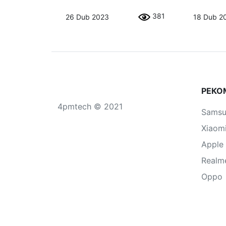
381
26 Dub 2023
18 Dub 2
РЕКО
4pmtech © 2021
Sams
Xiaom
Apple
Realm
Oppo