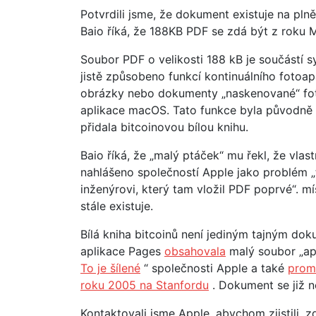
Potvrdili jsme, že dokument existuje na pl
Baio říká, že 188KB PDF se zdá být z roku M
Soubor PDF o velikosti 188 kB je součástí s
jistě způsobeno funkcí kontinuálního fotoa
obrázky nebo dokumenty „naskenované“ fo
aplikace macOS. Tato funkce byla původně 
přidala bitcoinovou bílou knihu.
Baio říká, že „malý ptáček“ mu řekl, že vlas
nahlášeno společností Apple jako problém „
inženýrovi, který tam vložil PDF poprvé“. mí
stále existuje.
Bílá kniha bitcoinů není jediným tajným dok
aplikace Pages
obsahovala
malý soubor „app
To je šílené
“ společnosti Apple a také
prom
roku 2005 na Stanfordu
. Dokument se již n
Kontaktovali jsme Apple, abychom zjistili, 