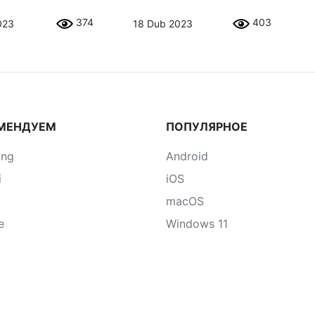
374
403
023
18 Dub 2023
МЕНДУЕМ
ПОПУЛЯРНОЕ
ung
Android
i
iOS
macOS
e
Windows 11