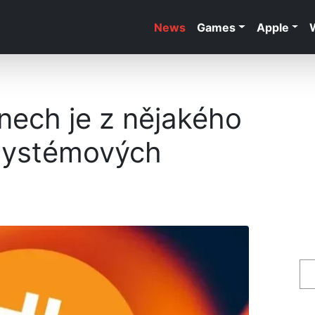
News
Games
Apple
inech je z nějakého
 systémových