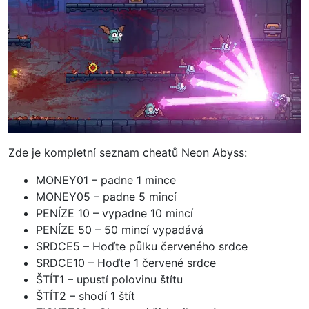
Zde je kompletní seznam cheatů Neon Abyss:
MONEY01 – padne 1 mince
MONEY05 – padne 5 mincí
PENÍZE 10 – vypadne 10 mincí
PENÍZE 50 – 50 mincí vypadává
SRDCE5 – Hoďte půlku červeného srdce
SRDCE10 – Hoďte 1 červené srdce
ŠTÍT1 – upustí polovinu štítu
ŠTÍT2 – shodí 1 štít