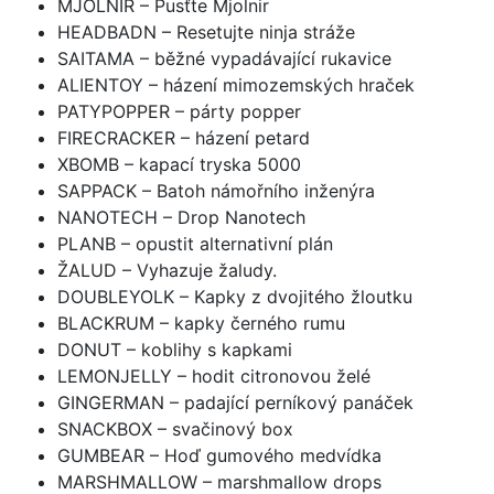
MJOLNIR – Pusťte Mjolnir
HEADBADN – Resetujte ninja stráže
SAITAMA – běžné vypadávající rukavice
ALIENTOY – házení mimozemských hraček
PATYPOPPER – párty popper
FIRECRACKER – házení petard
XBOMB – kapací tryska 5000
SAPPACK – Batoh námořního inženýra
NANOTECH – Drop Nanotech
PLANB – opustit alternativní plán
ŽALUD – Vyhazuje žaludy.
DOUBLEYOLK – Kapky z dvojitého žloutku
BLACKRUM – kapky černého rumu
DONUT – koblihy s kapkami
LEMONJELLY – hodit citronovou želé
GINGERMAN – padající perníkový panáček
SNACKBOX – svačinový box
GUMBEAR – Hoď gumového medvídka
MARSHMALLOW – marshmallow drops