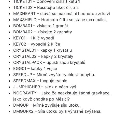
TICKET01 – Obnovení čísla tiketu 1
TICKET02 – Resetujte tiket číslo 2
MAXHEART – stává se maximální hodnotou zdraví
MAXSHIELD – Hodnota štítu se stane maximální.
BOMBA01 – získejte 1 granát
BOMBA02 – získejte 2 granáty
KEY01 – 1 klíč vypadl
KEY02 – vypadlé 2 klíče
CRYSTAL01 – kapky 1 krystalu
CRYSTAL02 – kapky 2 krystaly
CRYSTALPACK – upustí sadu krystalů
EGG01 – kapky 1 vejce
SPEEDUP – Mírně zvyšte rychlost pohybu.
SPEEDMAX – funguje rychle
JUMPHIGHER – skok o něco výš
NOGRAVITY – Jako že neexistuje žádná gravitace,
jako když chodíte po Měsíci?
DMGUP – Mírně zvyšuje sílu útoku.
DMGUPX2 – Síla útoku byla výrazně zvýšena.