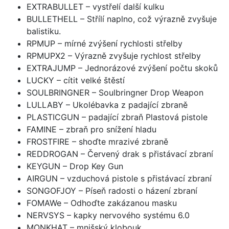
EXTRABULLET – vystřelí další kulku
BULLETHELL – Střílí naplno, což výrazně zvyšuje
balistiku.
RPMUP – mírné zvýšení rychlosti střelby
RPMUPX2 – Výrazně zvyšuje rychlost střelby
EXTRAJUMP – Jednorázové zvýšení počtu skoků
LUCKY – cítit velké štěstí
SOULBRINGNER – Soulbringner Drop Weapon
LULLABY – Ukolébavka z padající zbraně
PLASTICGUN – padající zbraň Plastová pistole
FAMINE – zbraň pro snížení hladu
FROSTFIRE – shoďte mrazivé zbraně
REDDROGAN – Červený drak s přistávací zbraní
KEYGUN – Drop Key Gun
AIRGUN – vzduchová pistole s přistávací zbraní
SONGOFJOY – Píseň radosti o házení zbraní
FOMAWe – Odhoďte zakázanou masku
NERVSYS – kapky nervového systému 6.0
MONKHAT – mnišský klobouk