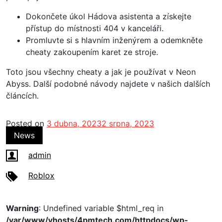
Dokončete úkol Hádova asistenta a získejte
přístup do místnosti 404 v kanceláři.
Promluvte si s hlavním inženýrem a odemkněte
cheaty zakoupením karet ze stroje.
Toto jsou všechny cheaty a jak je používat v Neon
Abyss. Další podobné návody najdete v našich dalších
článcích.
Posted on
3 dubna, 2023
2 srpna, 2023
News
admin
Roblox
Warning
: Undefined variable $html_req in
/var/www/vhosts/4pmtech.com/httpdocs/wp-