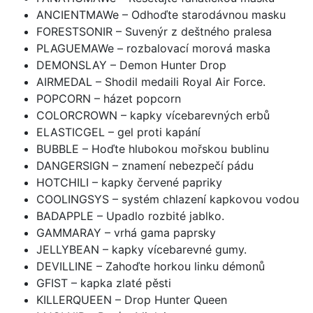
ANCIENTMAWe – Odhoďte starodávnou masku
FORESTSONIR – Suvenýr z deštného pralesa
PLAGUEMAWe – rozbalovací morová maska
DEMONSLAY – Demon Hunter Drop
AIRMEDAL – Shodil medaili Royal Air Force.
POPCORN – házet popcorn
COLORCROWN – kapky vícebarevných erbů
ELASTICGEL – gel proti kapání
BUBBLE – Hoďte hlubokou mořskou bublinu
DANGERSIGN – znamení nebezpečí pádu
HOTCHILI – kapky červené papriky
COOLINGSYS – systém chlazení kapkovou vodou
BADAPPLE – Upadlo rozbité jablko.
GAMMARAY – vrhá gama paprsky
JELLYBEAN – kapky vícebarevné gumy.
DEVILLINE – Zahoďte horkou linku démonů
GFIST – kapka zlaté pěsti
KILLERQUEEN – Drop Hunter Queen