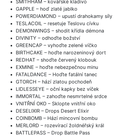
SMITHHAM – kovářské kladivo
GAPPLE – hoď zlaté jablko
POWERDIAMOND – upustí drahokamy síly
TESLACOIL – resetuje Teslovu cívku
DEMONWINGS – shodit křídla démona
DIVINITY – odhoďte božství
GREENCAP – vyhoďte zelené víčko
BIRTHCAKE – hoďte narozeninový dort
REDHAT – shoďte červený klobouk
EXMINE – hoďte nebezpečnou minu
FATALDANCE – Hoďte fatální tanec
GTORCH – hází zlatou pochodeň
LIDLESSEYE – oční kapky bez víček
IMMORTAL – zahoďte nesmrtelné srdce
VNITŘNÍ OKO – Sklopte vnitřní oko
DESELIXIR – Drops Desert Elixir
COINBOMB – Hází mincovní bombu
MERLORD – rozevírací žoldnéřský král
BATTLEPASS – Drop Battle Pass