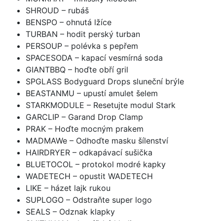
SHROUD – rubáš
BENSPO – ohnutá lžíce
TURBAN – hodit perský turban
PERSOUP – polévka s pepřem
SPACESODA – kapací vesmírná soda
GIANTBBQ – hoďte obří gril
SPGLASS Bodyguard Drops sluneční brýle
BEASTANMU – upustí amulet šelem
STARKMODULE – Resetujte modul Stark
GARCLIP – Garand Drop Clamp
PRAK – Hoďte mocným prakem
MADMAWe – Odhoďte masku šílenství
HAIRDRYER – odkapávací sušička
BLUETOCOL – protokol modré kapky
WADETECH – opustit WADETECH
LIKE – házet lajk rukou
SUPLOGO – Odstraňte super logo
SEALS – Odznak klapky