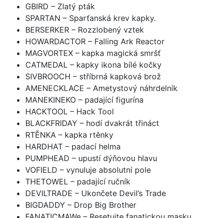
GBIRD – Zlatý pták
SPARTAN – Sparťanská krev kapky.
BERSERKER – Rozzlobený vztek
HOWARDACTOR – Falling Ark Reactor
MAGVORTEX – kapka magická smršť
CATMEDAL – kapky ikona bílé kočky
SIVBROOCH – stříbrná kapková brož
AMENECKLACE – Ametystový náhrdelník
MANEKINEKO – padající figurína
HACKTOOL – Hack Tool
BLACKFRIDAY – hodí dvakrát třináct
RTĚNKA – kapka rtěnky
HARDHAT – padací helma
PUMPHEAD – upustí dýňovou hlavu
VOFIELD – vynuluje absolutní pole
THETOWEL – padající ručník
DEVILTRADE – Ukončete Devil’s Trade
BIGDADDY – Drop Big Brother
FANATICMAWe – Resetujte fanatickou masku