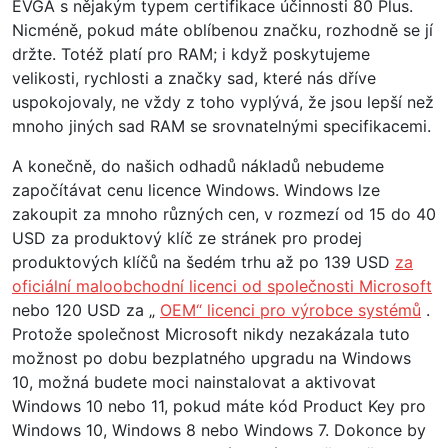
EVGA s nějakým typem certifikace účinnosti 80 Plus.
Nicméně, pokud máte oblíbenou značku, rozhodně se jí
držte. Totéž platí pro RAM; i když poskytujeme
velikosti, rychlosti a značky sad, které nás dříve
uspokojovaly, ne vždy z toho vyplývá, že jsou lepší než
mnoho jiných sad RAM se srovnatelnými specifikacemi.
A konečně, do našich odhadů nákladů nebudeme
započítávat cenu licence Windows. Windows lze
zakoupit za mnoho různých cen, v rozmezí od 15 do 40
USD za produktový klíč ze stránek pro prodej
produktových klíčů na šedém trhu až po 139 USD
za
oficiální maloobchodní licenci od společnosti Microsoft
nebo 120 USD za „
OEM“ licenci pro výrobce systémů
.
Protože společnost Microsoft nikdy nezakázala tuto
možnost po dobu bezplatného upgradu na Windows
10, možná budete moci nainstalovat a aktivovat
Windows 10 nebo 11, pokud máte kód Product Key pro
Windows 10, Windows 8 nebo Windows 7. Dokonce by