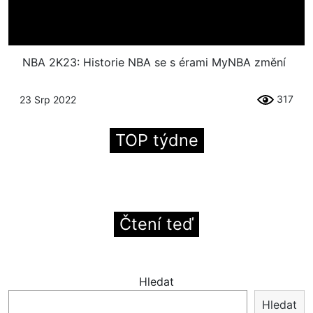
NBA 2K23: Historie NBA se s érami MyNBA změní
317
23 Srp 2022
TOP týdne
Čtení teď
Hledat
Hledat