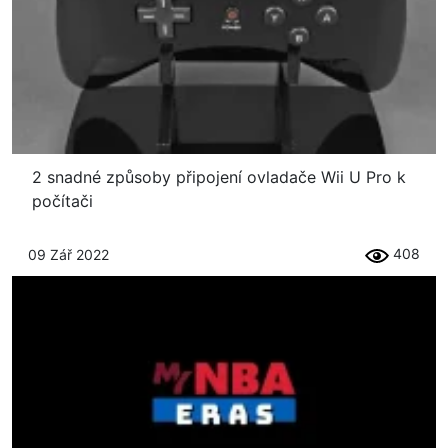
2 snadné způsoby připojení ovladače Wii U Pro k
počítači
408
09 Zář 2022