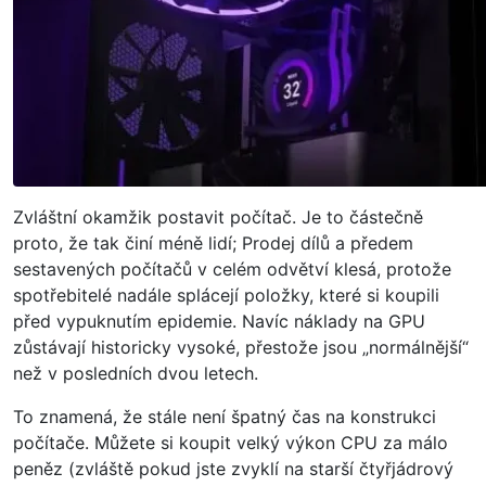
Zvláštní okamžik postavit počítač. Je to částečně
proto, že tak činí méně lidí; Prodej dílů a předem
sestavených počítačů v celém odvětví klesá, protože
spotřebitelé nadále splácejí položky, které si koupili
před vypuknutím epidemie. Navíc náklady na GPU
zůstávají historicky vysoké, přestože jsou „normálnější“
než v posledních dvou letech.
To znamená, že stále není špatný čas na konstrukci
počítače. Můžete si koupit velký výkon CPU za málo
peněz (zvláště pokud jste zvyklí na starší čtyřjádrový