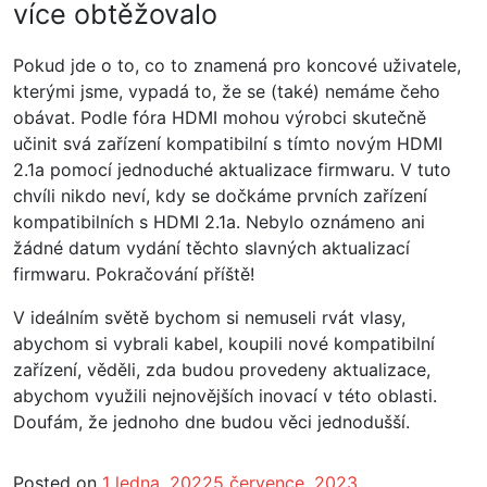
více obtěžovalo
Pokud jde o to, co to znamená pro koncové uživatele,
kterými jsme, vypadá to, že se (také) nemáme čeho
obávat. Podle fóra HDMI mohou výrobci skutečně
učinit svá zařízení kompatibilní s tímto novým HDMI
2.1a pomocí jednoduché aktualizace firmwaru. V tuto
chvíli nikdo neví, kdy se dočkáme prvních zařízení
kompatibilních s HDMI 2.1a. Nebylo oznámeno ani
žádné datum vydání těchto slavných aktualizací
firmwaru. Pokračování příště!
V ideálním světě bychom si nemuseli rvát vlasy,
abychom si vybrali kabel, koupili nové kompatibilní
zařízení, věděli, zda budou provedeny aktualizace,
abychom využili nejnovějších inovací v této oblasti.
Doufám, že jednoho dne budou věci jednodušší.
Posted on
1 ledna, 2022
5 července, 2023