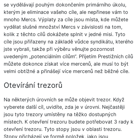
se vydělávají pouhým dokončením primárního úkolu,
kterým je eliminace vašeho cíle, ale nepřinese vám to
mnoho Mercs. Výplaty za cíle jsou místa, kde můžete
vydělat slušné množství Mercs v závislosti na tom,
kolik z těchto cílů dokážete splnit v jedné misi. Tyto
cíle jsou přiřazeny na základě vůdce syndikátu, kterého
jste vybrali, takže při výběru věnujte pozornost
uvedeným „potenciálním cílům“. Přijetím Prestižních cílů
můžete dokonce získat více mercenů, ale musí to být
velmi obtížné a přinášejí více mercenů než běžné cíle.
Otevírání trezorů
Na některých úrovních se může objevit trezor. Když
vyberete další cíl, uvidíte, zda je v úrovni. Nejčastěji
jsou tyto trezory umístěny na těžko dostupných
místech. K otevření trezoru budete potřebovat 3 rady k
otevření trezoru. Tyto stopy jsou v oblasti trezoru.
Stopy přicházejí ve formě položek, jako jsou