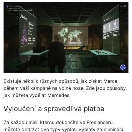
Existuje několik různých způsobů, jak získat Merce
během vaší kampaně na volné noze. Zde jsou způsoby,
jak můžete vydělat Mercedes.
Vyloučení a spravedlivá platba
Za každou misi, kterou dokončíte ve Freelanceru,
můžete obdržet dva typy výplat. Výplaty za eliminaci