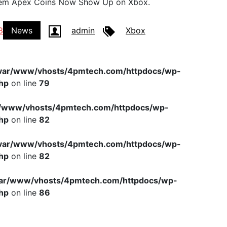
blém Apex Coins Now Show Up on Xbox.
3
News
admin
Xbox
var/www/vhosts/4pmtech.com/httpdocs/wp-
hp
on line
79
r/www/vhosts/4pmtech.com/httpdocs/wp-
hp
on line
82
var/www/vhosts/4pmtech.com/httpdocs/wp-
hp
on line
82
var/www/vhosts/4pmtech.com/httpdocs/wp-
hp
on line
86