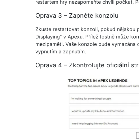
restartem hry nezapomeňte chvíli počkat. P
Oprava 3 – Zapněte konzolu
Zkuste restartovat konzoli, pokud nějakou p
Displaying“ v Apexu. Příležitostně může ko
mezipaměti. Vaše konzole bude vymazána 
vypnutím a zapnutím.
Oprava 4 – Zkontrolujte oficiální st