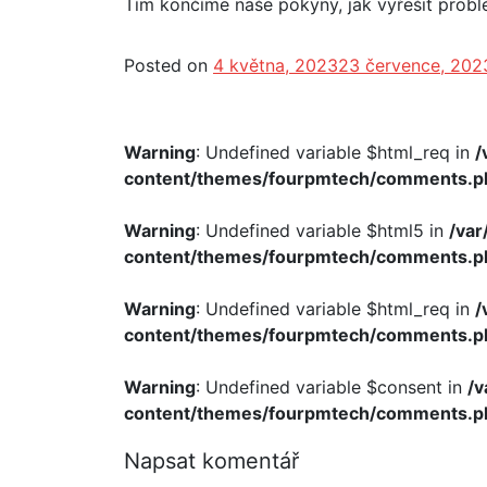
Tím končíme naše pokyny, jak vyřešit pro
Posted on
4 května, 2023
23 července, 202
Warning
: Undefined variable $html_req in
/
content/themes/fourpmtech/comments.p
Warning
: Undefined variable $html5 in
/va
content/themes/fourpmtech/comments.p
Warning
: Undefined variable $html_req in
/
content/themes/fourpmtech/comments.p
Warning
: Undefined variable $consent in
/
content/themes/fourpmtech/comments.p
Napsat komentář