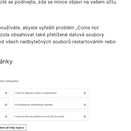
oté se podívejte, zda se mince objeví na vašem účtu.
oužíváte, abyste vyřešili problém „Coins not
nzola obsahovat také přetížené datové soubory
od všech nadbytečných souborů restartováním nebo
ránky