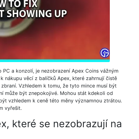
ako PC a konzolí, je nezobrazení Apex Coins vážným
k nákupu věcí z balíčků Apex, které zahrnují čistě
a zbraní. Vzhledem k tomu, že tyto mince musí být
ní může být znepokojivé. Mohou stát kdekoli od
e být vzhledem k ceně této měny významnou ztrátou.
m vyřešit.
x, které se nezobrazují na