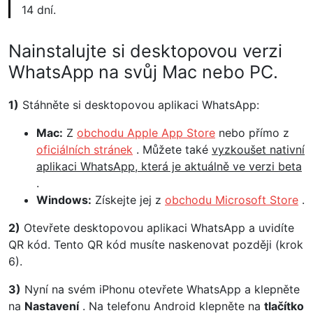
14 dní.
Nainstalujte si desktopovou verzi
WhatsApp na svůj Mac nebo PC.
1)
Stáhněte si desktopovou aplikaci WhatsApp:
Mac:
Z
obchodu Apple App Store
nebo přímo z
oficiálních stránek
. Můžete také
vyzkoušet nativní
aplikaci WhatsApp, která je aktuálně ve verzi beta
.
Windows:
Získejte jej z
obchodu Microsoft Store
.
2)
Otevřete desktopovou aplikaci WhatsApp a uvidíte
QR kód. Tento QR kód musíte naskenovat později (krok
6).
3)
Nyní na svém iPhonu otevřete WhatsApp a klepněte
na
Nastavení
. Na telefonu Android klepněte na
tlačítko