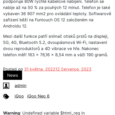
podporuje 80W rychlé kabelové nabíjení. Telefon se
nabije až na 50 % za pouhých 12 minut. Telefon je také
vybaven 36 907 mm2 pro ovládání teploty. Softwarově
zařízení běží na Funtouch OS 12 založeném na
Androidu 12.
Mezi další funkce patří snímač otisků prstů na displeji,
5G, 4G, Bluetooth 5.2, dvoupásmová Wi-Fi, nastavení
dvou reproduktorů a 4D vibrace ve hře. Nakonec
telefon měří 163 x 76,16 x 8,54 mm a váží 190 gramů.
Posted on
31 května, 2022
12 července, 2023
News
admin
iQoo
iQoo Neo 6
Warning
: Undefined variable $html_req in