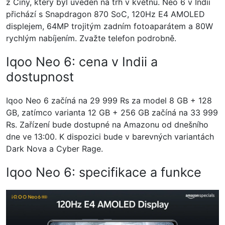
z Číny, který byl uveden na trh v květnu. Neo 6 v Indii
přichází s Snapdragon 870 SoC, 120Hz E4 AMOLED
displejem, 64MP trojitým zadním fotoaparátem a 80W
rychlým nabíjením. Zvažte telefon podrobně.
Iqoo Neo 6: cena v Indii a
dostupnost
Iqoo Neo 6 začíná na 29 999 Rs za model 8 GB + 128
GB, zatímco varianta 12 GB + 256 GB začíná na 33 999
Rs. Zařízení bude dostupné na Amazonu od dnešního
dne ve 13:00. K dispozici bude v barevných variantách
Dark Nova a Cyber ​​​​Rage.
Iqoo Neo 6: specifikace a funkce