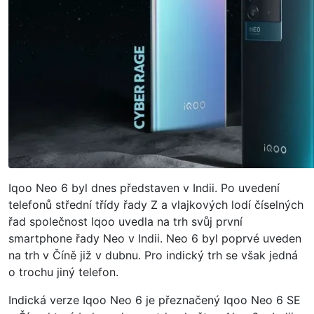
Iqoo Neo 6 byl dnes představen v Indii. Po uvedení
telefonů střední třídy řady Z a vlajkových lodí číselných
řad společnost Iqoo uvedla na trh svůj první
smartphone řady Neo v Indii. Neo 6 byl poprvé uveden
na trh v Číně již v dubnu. Pro indický trh se však jedná
o trochu jiný telefon.
Indická verze Iqoo Neo 6 je přeznačený Iqoo Neo 6 SE