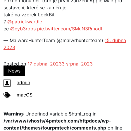
Pokud mohu říci, toto je první zařízení Apple Mac pro
sestavení, které se zaměřuje
také na vzorek LockBit
?
@patrickwardle
cc
@cyb3rops
pic.twitter.com/SMuN3Rmodl
— MalwareHunterTeam (@malwrhunterteam)
15. dubna
2023
Posted on
17 dubna, 2023
3 srpna, 2023
News
admin
macOS
Warning
: Undefined variable $html_req in
/var/www/vhosts/4pmtech.com/httpdocs/wp-
content/themes/fourpmtech/comments.php
on line