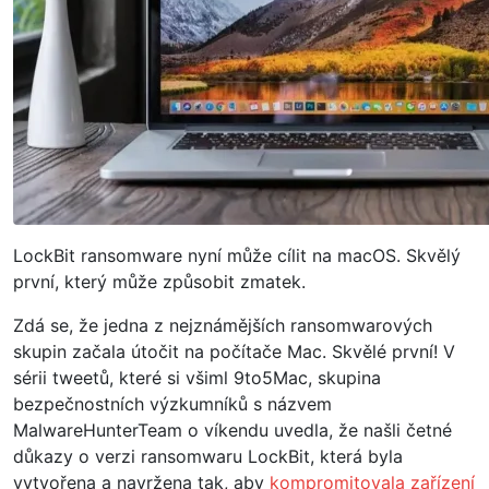
LockBit ransomware nyní může cílit na macOS. Skvělý
první, který může způsobit zmatek.
Zdá se, že jedna z nejznámějších ransomwarových
skupin začala útočit na počítače Mac. Skvělé první! V
sérii tweetů, které si všiml 9to5Mac, skupina
bezpečnostních výzkumníků s názvem
MalwareHunterTeam o víkendu uvedla, že našli četné
důkazy o verzi ransomwaru LockBit, která byla
vytvořena a navržena tak, aby
kompromitovala zařízení