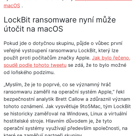
macOS
.
LockBit ransomware nyní může
útočit na macOS
Pokud jde o dotyčnou skupinu, půjde o vůbec první
veřejné vystoupení ransomwaru LockBit, který lze
použít proti počítačům značky Apple.
Jak bylo řečeno,
soudě podle tohoto tweetu
se zdá, že to bylo možné
od loňského podzimu.
„Myslím, že je to poprvé, co se významný hráč
ransomwaru zaměřil na operační systém Apple,“ řekl
bezpečnostní analytik Brett Callow a zdůraznil význam
tohoto oznámení. Jak vysvětluje 9to5Mac, tým LockBit
se historicky zaměřoval na Windows, Linux a virtuální
hostitelské stroje. Hlavním důvodem je, že tyto
operační systémy využívají především společnosti, na
které se zaměřují partneři skupiny.