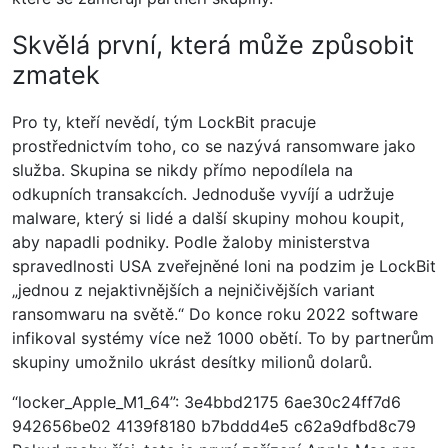
Skvělá první, která může způsobit
zmatek
Pro ty, kteří nevědí, tým LockBit pracuje
prostřednictvím toho, co se nazývá ransomware jako
služba. Skupina se nikdy přímo nepodílela na
odkupních transakcích. Jednoduše vyvíjí a udržuje
malware, který si lidé a další skupiny mohou koupit,
aby napadli podniky. Podle žaloby ministerstva
spravedlnosti USA zveřejněné loni na podzim je LockBit
„jednou z nejaktivnějších a nejničivějších variant
ransomwaru na světě.“ Do konce roku 2022 software
infikoval systémy více než 1000 obětí. To by partnerům
skupiny umožnilo ukrást desítky milionů dolarů.
“locker_Apple_M1_64”: 3e4bbd2175 6ae30c24ff7d6
942656be02 4139f8180 b7bddd4e5 c62a9dfbd8c79