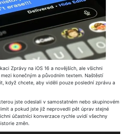
aci Zprávy na iOS 16 a novějších, ale všichni
y mezi konečným a původním textem. Naštěstí
it, když chcete, aby viděli pouze poslední zprávu a
 kterou jste odeslali v samostatném nebo skupinovém
mit a pokud jste již neprovedli pět úprav stejné
ichni účastníci konverzace rychle uvidí všechny
istorie změn.