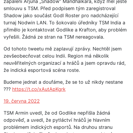
zapálení Arjuna „Shadow“ Mandhalkara, když měl ještě
smlouvu s TSM. Před podpisem tým zaregistroval
Shadow jako součást Godl Roster pro nadcházející
turnaj Nodwin LAN. To šokovalo úředníky TSM India a
přimělo je kontaktovat Godlike a Krafton, aby problém
vyřešili. Žádná ze stran na TSM nereagovala.
Od tohoto tweetu mě zaplavují zprávy. Nechtěl jsem
zevšeobecňovat celou Indii. Region má několik
neuvěřitelných organizací a hráčů a jsem opravdu rád,
že indická esportová scéna roste.
Budeme jednat a doufáme, že se to už nikdy nestane
???
https://t.co/xAutApKgrk
19. června 2022
TSM Armin uvedl, že od Godlike nepřišla žádná
odpověď, a uvedl, že pytláctví hráčů je hlavním
problémem indických esportů. Na druhou stranu