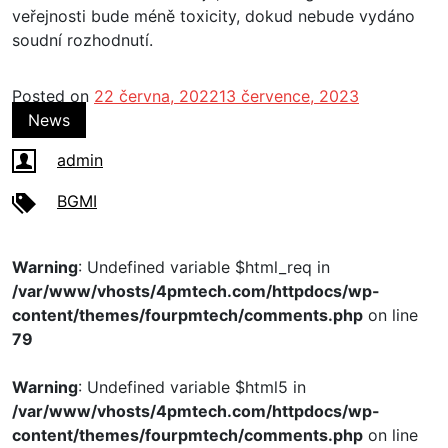
veřejnosti bude méně toxicity, dokud nebude vydáno
soudní rozhodnutí.
Posted on
22 června, 2022
13 července, 2023
News
admin
BGMI
Warning
: Undefined variable $html_req in
/var/www/vhosts/4pmtech.com/httpdocs/wp-
content/themes/fourpmtech/comments.php
on line
79
Warning
: Undefined variable $html5 in
/var/www/vhosts/4pmtech.com/httpdocs/wp-
content/themes/fourpmtech/comments.php
on line