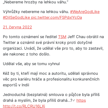
„Nebereme hrozby na lehkou váhu.“
Výhrůžky nebereme na lehkou váhu.
#WeAreGodLike
#DilSeGodLike
pic.twitter.com/FSPdxlYcOa
21. června 2022
Po tomto oznámení se ředitel
TSM
Jeff Chau obrátil na
Twitter a oznámil své právní kroky proti dotyčné
organizaci. Uvádí, že udělal vše pro to, aby to zastavil,
ale nakonec z toho došlo.
Udělal vše, aby se tomu vyhnul
Kéž by ti, kteří mají moc a autoritu, udělali správnou
věc pro kariéru hráče a profesionalitu konkurenčních
esportů v Indii
Jednoduchá (bezplatná) smlouva o půjčce byla příliš
drahá a myslím, že byla příliš drahá…?‍♂️
https
http://t.co/RLCRU16LXj