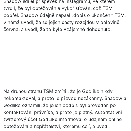
Shadow sdílel příspěvek na Instagramu, ve kterém
tvrdil, že byl obtěžován a vykořisťován, což TSM
popřel. Shadow údajně napsal „dopis o ukončení“ TSM,
v němž uvedl, že se jejich cesty rozejdou v polovině
června, a uvedl, že to bylo vzájemně dohodnuto.
Na druhou stranu TSM zmínil, že je Godlike nikdy
nekontaktoval, a proto je převod nezákonný. Shadow a
Godlike oznámili, že jejich podpis byl proveden po
kontaktování právníka, a proto je platný. Autoritativní
twitterový účet GodLike informoval o údajném online
obtěžování a nepřátelství, kterému čelí, a uvedl: