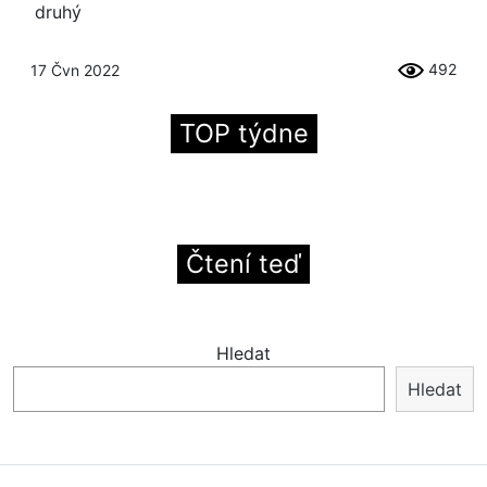
druhý
492
17 Čvn 2022
TOP týdne
Čtení teď
Hledat
Hledat