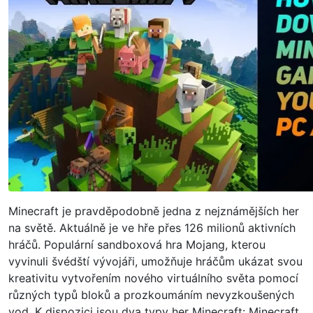
Minecraft je pravděpodobně jedna z nejznámějších her
na světě. Aktuálně je ve hře přes 126 milionů aktivních
hráčů. Populární sandboxová hra Mojang, kterou
vyvinuli švédští vývojáři, umožňuje hráčům ukázat svou
kreativitu vytvořením nového virtuálního světa pomocí
různých typů bloků a prozkoumáním nevyzkoušených
vod. K dispozici jsou dva typy her Minecraft: Minecraft