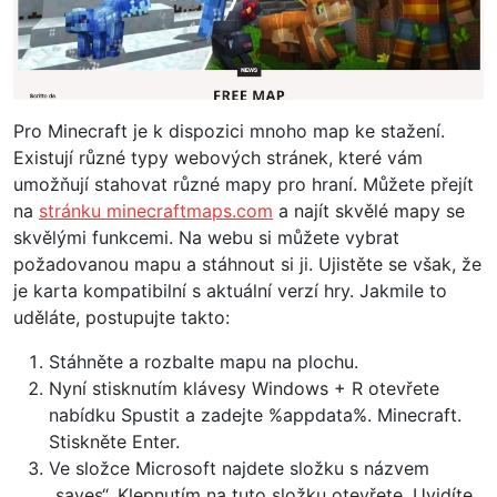
Pro Minecraft je k dispozici mnoho map ke stažení.
Existují různé typy webových stránek, které vám
umožňují stahovat různé mapy pro hraní. Můžete přejít
na
stránku minecraftmaps.com
a najít skvělé mapy se
skvělými funkcemi. Na webu si můžete vybrat
požadovanou mapu a stáhnout si ji. Ujistěte se však, že
je karta kompatibilní s aktuální verzí hry. Jakmile to
uděláte, postupujte takto:
Stáhněte a rozbalte mapu na plochu.
Nyní stisknutím klávesy Windows + R otevřete
nabídku Spustit a zadejte %appdata%. Minecraft.
Stiskněte Enter.
Ve složce Microsoft najdete složku s názvem
„saves“. Klepnutím na tuto složku otevřete. Uvidíte