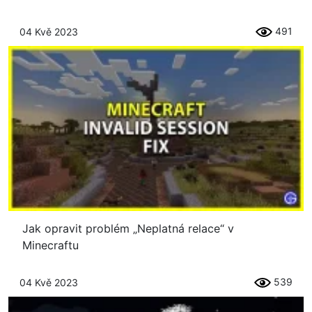
491
04 Kvě 2023
Jak opravit problém „Neplatná relace“ v
Minecraftu
539
04 Kvě 2023