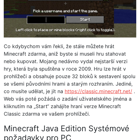
Co kdybychom vám řekli, že stále můžete hrát
Minecraft zdarma, aniž byste si museli hru stahovat
nebo kupovat. Mojang nedávno vydal nejstarší verzi
hry, která byla spuštěna v roce 2009. Hru lze hrát v
prohlížeči a obsahuje pouze 32 bloků k sestavení spolu
se všemi původními hrami a starým rozhraním. Jediné,
co musíte udělat, je jít na
https://classic.minecraft.net/
.
Web vás poté požádá o zadání uživatelského jména a
kliknutím na „Start“ zahájíte hraní verze Minecraft
Classic zdarma ve vašem prohlížeči.
Minecraft Java Edition Systémové
požadavky pro PC