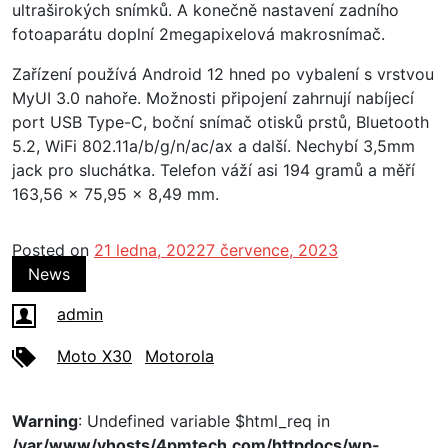
ultraširokých snímků. A konečně nastavení zadního
fotoaparátu doplní 2megapixelová makrosnímač.
Zařízení používá Android 12 hned po vybalení s vrstvou
MyUI 3.0 nahoře. Možnosti připojení zahrnují nabíjecí
port USB Type-C, boční snímač otisků prstů, Bluetooth
5.2, WiFi 802.11a/b/g/n/ac/ax a další. Nechybí 3,5mm
jack pro sluchátka. Telefon váží asi 194 gramů a měří
163,56 x 75,95 x 8,49 mm.
Posted on
21 ledna, 2022
7 července, 2023
News
admin
Moto X30
Motorola
Warning
: Undefined variable $html_req in
/var/www/vhosts/4pmtech.com/httpdocs/wp-