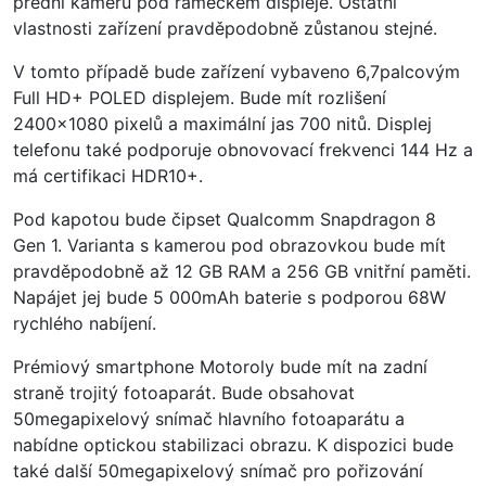
přední kameru pod rámečkem displeje. Ostatní
vlastnosti zařízení pravděpodobně zůstanou stejné.
V tomto případě bude zařízení vybaveno 6,7palcovým
Full HD+ POLED displejem. Bude mít rozlišení
2400×1080 pixelů a maximální jas 700 nitů. Displej
telefonu také podporuje obnovovací frekvenci 144 Hz a
má certifikaci HDR10+.
Pod kapotou bude čipset Qualcomm Snapdragon 8
Gen 1. Varianta s kamerou pod obrazovkou bude mít
pravděpodobně až 12 GB RAM a 256 GB vnitřní paměti.
Napájet jej bude 5 000mAh baterie s podporou 68W
rychlého nabíjení.
Prémiový smartphone Motoroly bude mít na zadní
straně trojitý fotoaparát. Bude obsahovat
50megapixelový snímač hlavního fotoaparátu a
nabídne optickou stabilizaci obrazu. K dispozici bude
také další 50megapixelový snímač pro pořizování