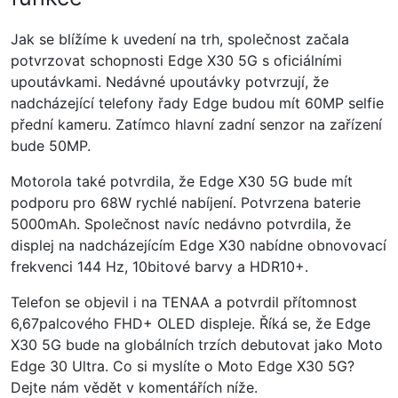
Jak se blížíme k uvedení na trh, společnost začala
potvrzovat schopnosti Edge X30 5G s oficiálními
upoutávkami. Nedávné upoutávky potvrzují, že
nadcházející telefony řady Edge budou mít 60MP selfie
přední kameru. Zatímco hlavní zadní senzor na zařízení
bude 50MP.
Motorola také potvrdila, že Edge X30 5G bude mít
podporu pro 68W rychlé nabíjení. Potvrzena baterie
5000mAh. Společnost navíc nedávno potvrdila, že
displej na nadcházejícím Edge X30 nabídne obnovovací
frekvenci 144 Hz, 10bitové barvy a HDR10+.
Telefon se objevil i na TENAA a potvrdil přítomnost
6,67palcového FHD+ OLED displeje. Říká se, že Edge
X30 5G bude na globálních trzích debutovat jako Moto
Edge 30 Ultra. Co si myslíte o Moto Edge X30 5G?
Dejte nám vědět v komentářích níže.