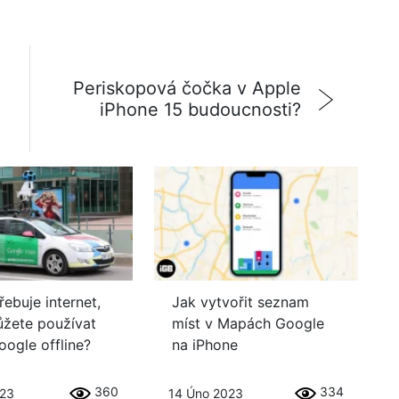
Periskopová čočka v Apple
iPhone 15 budoucnosti?
ebuje internet,
Jak vytvořit seznam
žete používat
míst v Mapách Google
ogle offline?
na iPhone
360
334
023
14 Úno 2023