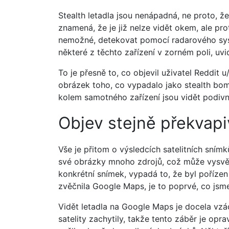
Stealth letadla jsou nenápadná, ne proto, že
znamená, že je již nelze vidět okem, ale prot
nemožné, detekovat pomocí radarového sys
některé z těchto zařízení v zorném poli, uvid
To je přesně to, co objevil uživatel Reddit
obrázek toho, co vypadalo jako stealth bo
kolem samotného zařízení jsou vidět podivn
Objev stejně překvapi
Vše je přitom o výsledcích satelitních sním
své obrázky mnoho zdrojů, což může vysvětl
konkrétní snímek, vypadá to, že byl pořízen
zvěčnila Google Maps, je to poprvé, co jsme
Vidět letadla na Google Maps je docela vzácn
satelity zachytily, takže tento záběr je op