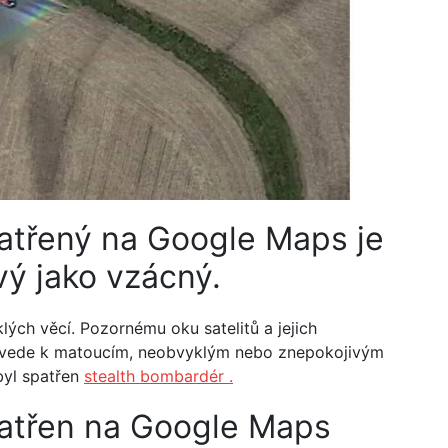
atřený na Google Maps je
vý jako vzácný.
ých věcí. Pozornému oku satelitů a jejich
 vede k matoucím, neobvyklým nebo znepokojivým
byl spatřen
stealth bombardér .
atřen na Google Maps