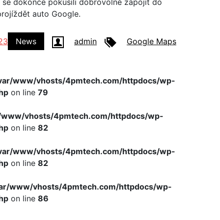
í se dokonce pokusili dobrovolně zapojit do
 projíždět auto Google.
23
News
admin
Google Maps
var/www/vhosts/4pmtech.com/httpdocs/wp-
hp
on line
79
r/www/vhosts/4pmtech.com/httpdocs/wp-
hp
on line
82
var/www/vhosts/4pmtech.com/httpdocs/wp-
hp
on line
82
var/www/vhosts/4pmtech.com/httpdocs/wp-
hp
on line
86