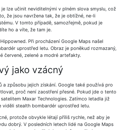
 je lze učinit neviditelnými v plném slova smyslu, což
o, že jsou navržena tak, že je obtížné, ne-li
tému. V tomto případě, samozřejmě, pokud je
íte ho a víte, že tam je.
 u/Hippowned. Při procházení Google Maps našel
mbardér uprostřed letu. Obraz je poněkud rozmazaný,
é červené, zelené a modré artefakty.
vý jako vzácný
ků a způsobu jejich získání. Google také používá pro
ovat, proč není zaostření přesné. Pokud jde o tento
 satelitem Maxar Technologies. Zatímco letadla již
 viděli stealth bombardér uprostřed letu.
é, protože obvykle létají příliš rychle, než aby je
ravdu dobrý. V posledních letech lidé na Google Maps