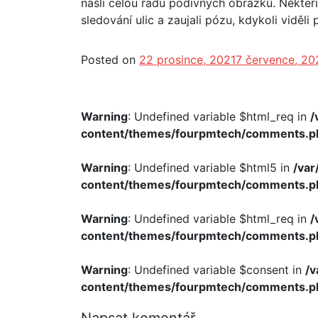
našli celou řadu podivných obrázků. Někteř
sledování ulic a zaujali pózu, kdykoli viděli
Posted on
22 prosince, 2021
7 července, 20
Warning
: Undefined variable $html_req in
/
content/themes/fourpmtech/comments.p
Warning
: Undefined variable $html5 in
/va
content/themes/fourpmtech/comments.p
Warning
: Undefined variable $html_req in
/
content/themes/fourpmtech/comments.p
Warning
: Undefined variable $consent in
/
content/themes/fourpmtech/comments.p