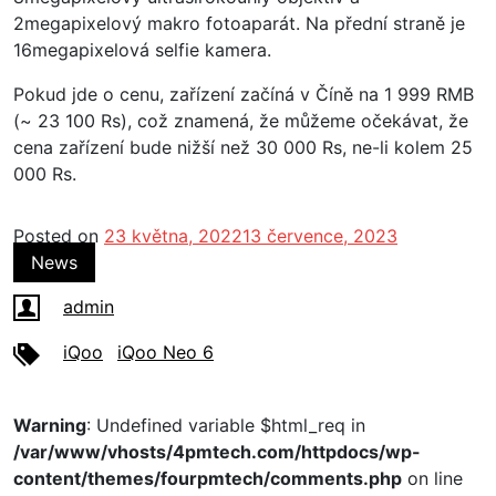
2megapixelový makro fotoaparát. Na přední straně je
16megapixelová selfie kamera.
Pokud jde o cenu, zařízení začíná v Číně na 1 999 RMB
(~ 23 100 Rs), což znamená, že můžeme očekávat, že
cena zařízení bude nižší než 30 000 Rs, ne-li kolem 25
000 Rs.
Posted on
23 května, 2022
13 července, 2023
News
admin
iQoo
iQoo Neo 6
Warning
: Undefined variable $html_req in
/var/www/vhosts/4pmtech.com/httpdocs/wp-
content/themes/fourpmtech/comments.php
on line