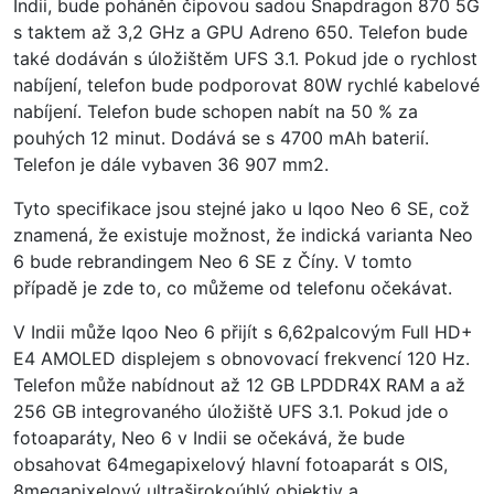
Indii, bude poháněn čipovou sadou Snapdragon 870 5G
s taktem až 3,2 GHz a GPU Adreno 650. Telefon bude
také dodáván s úložištěm UFS 3.1. Pokud jde o rychlost
nabíjení, telefon bude podporovat 80W rychlé kabelové
nabíjení. Telefon bude schopen nabít na 50 % za
pouhých 12 minut. Dodává se s 4700 mAh baterií.
Telefon je dále vybaven 36 907 mm2.
Tyto specifikace jsou stejné jako u Iqoo Neo 6 SE, což
znamená, že existuje možnost, že indická varianta Neo
6 bude rebrandingem Neo 6 SE z Číny. V tomto
případě je zde to, co můžeme od telefonu očekávat.
V Indii může Iqoo Neo 6 přijít s 6,62palcovým Full HD+
E4 AMOLED displejem s obnovovací frekvencí 120 Hz.
Telefon může nabídnout až 12 GB LPDDR4X RAM a až
256 GB integrovaného úložiště UFS 3.1. Pokud jde o
fotoaparáty, Neo 6 v Indii se očekává, že bude
obsahovat 64megapixelový hlavní fotoaparát s OIS,
8megapixelový ultraširokoúhlý objektiv a