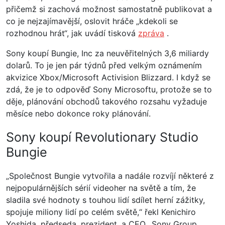
přičemž si zachová možnost samostatně publikovat a
co je nejzajímavější, oslovit hráče „kdekoli se
rozhodnou hrát“, jak uvádí tisková
zpráva
.
Sony koupí Bungie, Inc za neuvěřitelných 3,6 miliardy
dolarů. To je jen pár týdnů před velkým oznámením
akvizice Xbox/Microsoft Activision Blizzard. I když se
zdá, že je to odpověď Sony Microsoftu, protože se to
děje, plánování obchodů takového rozsahu vyžaduje
měsíce nebo dokonce roky plánování.
Sony koupí Revolutionary Studio
Bungie
„Společnost Bungie vytvořila a nadále rozvíjí některé z
nejpopulárnějších sérií videoher na světě a tím, že
sladila své hodnoty s touhou lidí sdílet herní zážitky,
spojuje miliony lidí po celém světě,“ řekl Kenichiro
Yoshida, předseda, prezident. a CEO., Sony Group