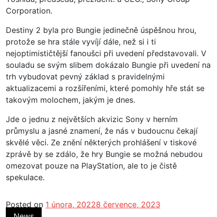
Corporation.
Destiny 2 byla pro Bungie jedinečně úspěšnou hrou,
protože se hra stále vyvíjí dále, než si i ti
nejoptimističtější fanoušci při uvedení představovali. V
souladu se svým slibem dokázalo Bungie při uvedení na
trh vybudovat pevný základ s pravidelnými
aktualizacemi a rozšířeními, které pomohly hře stát se
takovým molochem, jakým je dnes.
Jde o jednu z největších akvizic Sony v herním
průmyslu a jasné znamení, že nás v budoucnu čekají
skvělé věci. Ze znění některých prohlášení v tiskové
zprávě by se zdálo, že hry Bungie se možná nebudou
omezovat pouze na PlayStation, ale to je čistě
spekulace.
Posted on
1 února, 2022
8 července, 2023
News