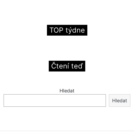
TOP týdne
Čtení teď
Hledat
Hledat