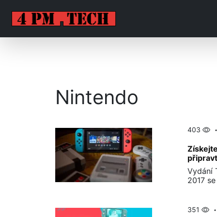
Nintendo
403
Získejt
připrav
Vydání 
2017 se
351