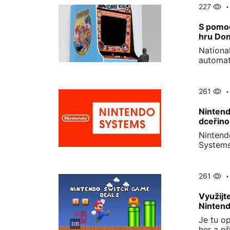
227
S pomoc
hru Do
Nationa
automat
261
Nintend
dceřino
Nintend
Systems
261
Využijt
Nintend
Je tu o
her a př