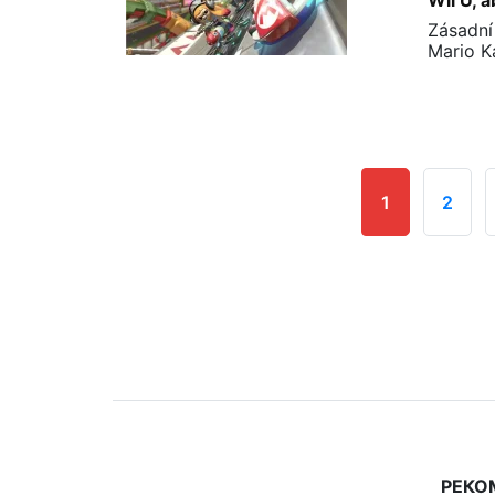
Wii U, 
Zásadní
Mario K
1
2
РЕКО