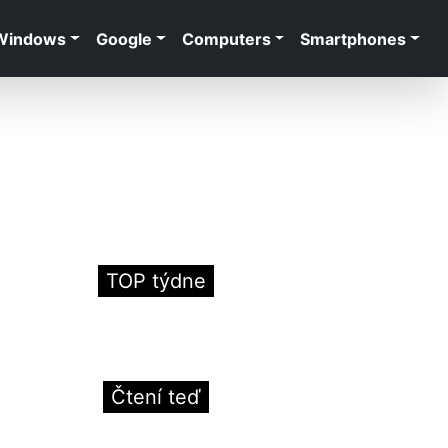
Windows
Google
Computers
Smartphones
TOP týdne
Čtení teď