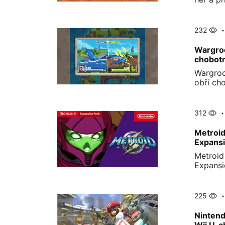
232
Wargroo
chobotn
Wargroo
obří cho
312
Metroid
Expansi
Metroid
Expansi
225
Nintend