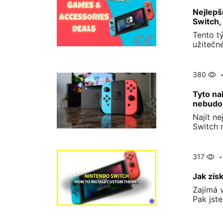
Nejlepš
Switch,
Tento t
užitečn
380
Tyto na
nebudou
Najít ne
Switch 
317
Jak zís
Zajímá 
Pak jst