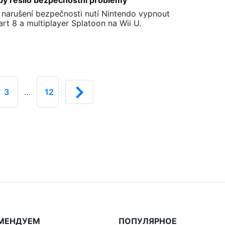
aby řešilo bezpečnostní problémy
 narušení bezpečnosti nutí Nintendo vypnout
art 8 a multiplayer Splatoon na Wii U.
3
…
12
МЕНДУЕМ
ПОПУЛЯРНОЕ