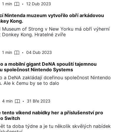
1 min
12 Dub 2023
í Nintenda muzeum vytvořilo obří arkádovou
nkey Kong.
l Museum of Strong v New Yorku má obří výherní
 Donkey Kong. Hratelné zvíře
1 min
04 Dub 2023
o a mobilní gigant DeNA spouští tajemnou
u společnost Nintendo Systems
o a DeNA zakládají dceřinou společnost Nintendo
. Ale k čemu by se to dalo
4 min
31 Bře 2023
e tento víkend nabídky her a příslušenství pro
o Switch
pět ta doba týdne a je tu několik skvělých nabídek
íslušenství