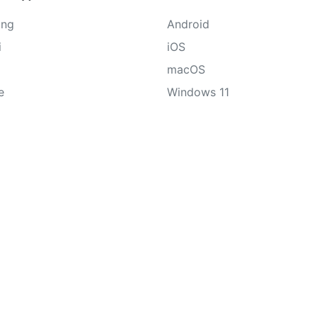
ung
Android
i
iOS
macOS
e
Windows 11