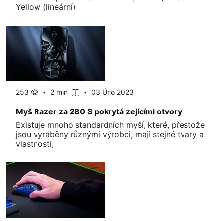
Yellow (lineární)
253
2 min
03 Úno 2023
Myš Razer za 280 $ pokrytá zejícími otvory
Existuje mnoho standardních myší, které, přestože
jsou vyráběny různými výrobci, mají stejné tvary a
vlastnosti,