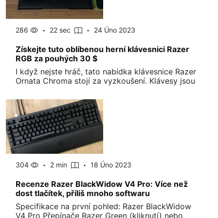
286
22 sec
24 Úno 2023
Získejte tuto oblíbenou herní klávesnici Razer
RGB za pouhých 30 $
I když nejste hráč, tato nabídka klávesnice Razer
Ornata Chroma stojí za vyzkoušení. Klávesy jsou
304
2 min
18 Úno 2023
Recenze Razer BlackWidow V4 Pro: Více než
dost tlačítek, příliš mnoho softwaru
Specifikace na první pohled: Razer BlackWidow
V4 Pro Přepínače Razer Green (kliknutí) nebo