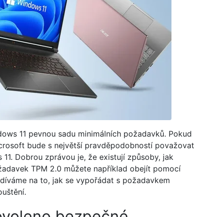
dows 11 pevnou sadu minimálních požadavků. Pokud
icrosoft bude s největší pravděpodobností považovat
1. Dobrou zprávou je, že existují způsoby, jak
žadavek TPM 2.0 můžete například obejít pomocí
odíváme na to, jak se vypořádat s požadavkem
uštění.
povoleno bezpečné