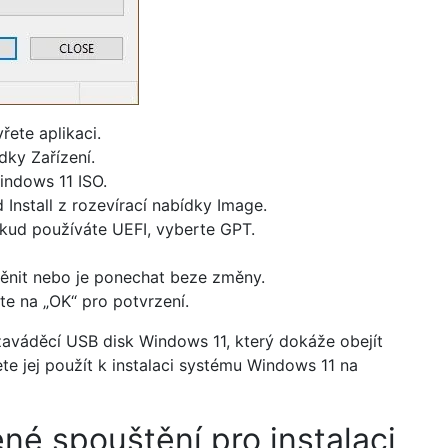
řete aplikaci.
dky Zařízení.
indows 11 ISO.
nstall z rozevírací nabídky Image.
kud používáte UEFI, vyberte GPT.
ěnit nebo je ponechat beze změny.
ěte na „OK“ pro potvrzení.
zaváděcí USB disk Windows 11, který dokáže obejít
e jej použít k instalaci systému Windows 11 na
né spouštění pro instalaci