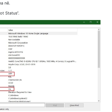
na ně.
t Status“.