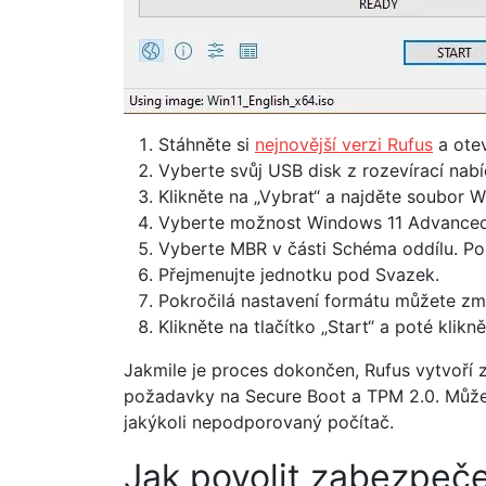
Stáhněte si
nejnovější verzi Rufus
a otev
Vyberte svůj USB disk z rozevírací nabí
Klikněte na „Vybrat“ a najděte soubor W
Vyberte možnost Windows 11 Advanced I
Vyberte MBR v části Schéma oddílu. Po
Přejmenujte jednotku pod Svazek.
Pokročilá nastavení formátu můžete zm
Klikněte na tlačítko „Start“ a poté klikn
Jakmile je proces dokončen, Rufus vytvoří 
požadavky na Secure Boot a TPM 2.0. Můžet
jakýkoli nepodporovaný počítač.
Jak povolit zabezpeče