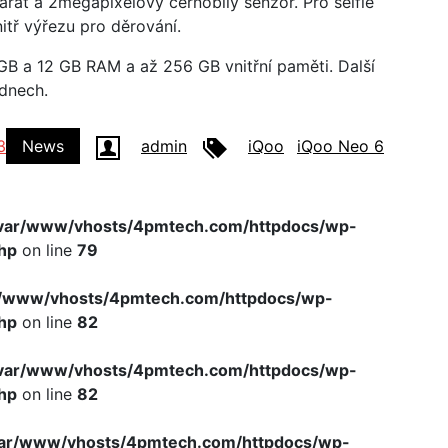
arát a 2megapixelový černobílý senzor. Pro selfie
tř výřezu pro děrování.
 GB a 12 GB RAM a až 256 GB vnitřní paměti. Další
dnech.
3
News
admin
iQoo
iQoo Neo 6
var/www/vhosts/4pmtech.com/httpdocs/wp-
hp
on line
79
r/www/vhosts/4pmtech.com/httpdocs/wp-
hp
on line
82
var/www/vhosts/4pmtech.com/httpdocs/wp-
hp
on line
82
var/www/vhosts/4pmtech.com/httpdocs/wp-