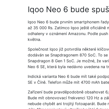
Iqoo Neo 6 bude spušt
Iqoo Neo 6 bude prvním smartphonem řady Ne
až 35 000 Rs. Zatímco Iqoo ještě oficiálně
odhaleny v oznámení Amazonu. Podle push no
května.
Společnost Iqoo již potvrdila některé klíčové
dodáván se Snapdragonem 870 SoC. To se l
Snapdragon 8 Gen 1 SoC. Je možné, že vari
Neo 6 SE, která byla nedávno uvedena na tr
Indická varianta Neo 6 bude mít také podpo
SE v Číně. Telefon může mít 4700 mAh bater
Zařízení bude pravděpodobně obsahovat 6,6
Bude mít obnovovací frekvenci 120 Hz a zář
nebude chybět ani trojitý fotoaparát. Bude