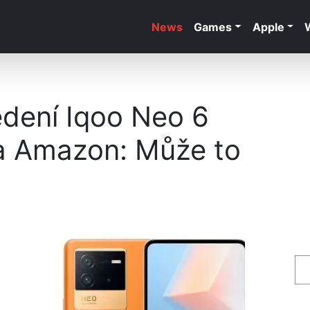
News
Games
Apple
dení Iqoo Neo 6
a Amazon: Může to