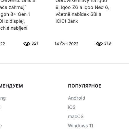
 červenci: Uniklé
Obrovské slevy na Iqoo
ace zahrnují
9, Iqoo Z6 a Iqoo Neo 6,
agon 8+ Gen 1
včetně nabídek SBI a
0Hz displej,
ICICI Bank
chlé nabíjení
321
319
022
14 Čvn 2022
МЕНДУЕМ
ПОПУЛЯРНОЕ
ung
Android
i
iOS
macOS
e
Windows 11