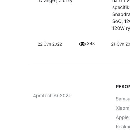
Orange již brzy
na trh v
specifik
Snapdr
SoC, 12
120W ry
348
22 Čvn 2022
21 Čvn 2
РЕКО
4pmtech © 2021
Sams
Xiaom
Apple
Realm