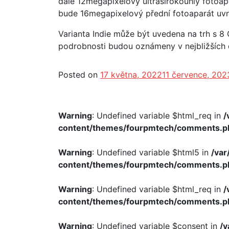
dále 12megapixelový ultraširokoúhlý fotoap
bude 16megapixelový přední fotoaparát uvni
Varianta Indie může být uvedena na trh s 8
podrobnosti budou oznámeny v nejbližších 
Posted on
17 května, 2022
11 července, 202
Warning
: Undefined variable $html_req in
/
content/themes/fourpmtech/comments.p
Warning
: Undefined variable $html5 in
/va
content/themes/fourpmtech/comments.p
Warning
: Undefined variable $html_req in
/
content/themes/fourpmtech/comments.p
Warning
: Undefined variable $consent in
/