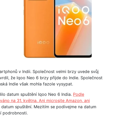
artphonů v Indii. Společnost velmi brzy uvede svůj
vrdil, že Iqoo Neo 6 brzy přijde do Indie. Společnost
nská Indie však mohla fazole vysypat.
ilo datum spuštění Iqoo Neo 6 India.
Podle
ováno na 31. května. Ani microsite Amazon, ani
 datum spuštění. Mezitím se podívejme na datum
ší podrobnosti.