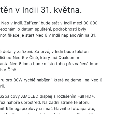
ěn v Indii 31. května.
o v Indii. Zařízení bude stát v Indii mezi 30 000
 neoznámilo datum spuštění, podrobnosti byly
tifikace je start Neo 6 v Indii naplánován na 31.
 detaily zařízení. Za prvé, v Indii bude telefon
iší od Neo 6 v Číně, který má Qualcomm
anta Neo 6 India bude místo toho přeznačená Iqoo
h v Číně.
ru pro 80W rychlé nabíjení, které najdeme i na Neo 6
ii.
2palcový AMOLED displej s rozlišením Full HD+.
ez nahoře uprostřed. Na zadní straně telefonu
 mít 64megapixelový snímač hlavního fotoaparátu,