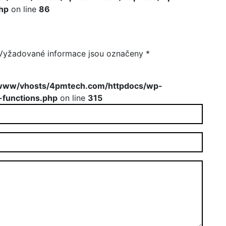
hp
on line
86
Vyžadované informace jsou označeny
*
www/vhosts/4pmtech.com/httpdocs/wp-
-functions.php
on line
315