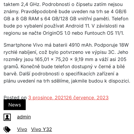
taktem 2,4 GHz. Podrobnosti o čipsetu zatím nejsou
známy. Pravděpodobně bude uveden na trh se 4 GB/6
GB a 8 GB RAM s 64 GB/128 GB vnitřní paměti. Telefon
bude po vybalení používat Android 11. V závislosti na
regionu se načte OriginOS 1.0 nebo Funtouch OS 11/1.
Smartphone Vivo má baterii 4910 mAh. Podporuje 18W
rychlé nabíjení, což bylo potvrzeno ve výpisu 3C. Jeho
rozměry jsou 165,01 x 75,20 x 9,19 mm a váží asi 205
gramů. Konečně bude telefon dostupný v černé a bílé
barvě. Další podrobnosti o specifikacích zařízení a
plánu uvedení na trh sdělíme, jakmile budou k dispozici.
Posted on
3 prosince, 2021
26 července, 2023
News
admin
Vivo
Vivo Y32