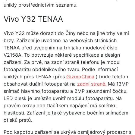
unikly prostřednictvím seznamu.
Vivo Y32 TENAA
Vivo Y32 může dorazit do Číny nebo na jiné trhy velmi
brzy. Zařízení je uvedeno na webových stránkách
TENAA před uvedením na trh jako modelové číslo
V2158A. To potvrzuje některé specifikace a design
zařízení. Za prvé, na zadní straně telefonu je modul
fotoaparátu obdélníkového tvaru. Podle informací
uniklých přes TENAA (přes
GizmoChina
) bude telefon
obsahovat duální fotoaparát na
zadní straně.
Má 13MP
snímač hlavního fotoaparátu a 2MP sekundární čočku.
LED blesk je umístěn uvnitř modulu fotoaparátu. Na
pravém okraji pod tlačítkem napájení má kolébku
hlasitosti. Zařízení je také vybaveno bočním snímačem
otisků prstů.
Pod kapotou zařízení se ukrývá osmijádrový procesor s