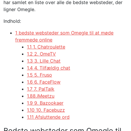
har samlet en liste over alle de bedste websteder, der
ligner Omegle.
Indhold:
1 bedste websteder som Omegle til at møde
fremmede online
1.1 1. Chatroulette
1.2 2. OmeTV
1.3 3. Lille Chat
1.4 4. Tilfældig chat
1,5 5. Fruso
1.6 6. FaceFlow
1.7 7. PalTalk
1.88.iMeetzu
1,9 9. Bazookaer
1.10 10. Facebuzz
1.11 Afsluttende ord
Bedste websteder som Omegle til