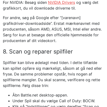
For NVIDIA: Besøg siden
NVIDIA Drivers
og vælg det
grafikkort, du vil downloade driverne til.
For andre, søg på Google efter “[varenavn]
grafikdriver-downloadside”. Erstat mærkenavnet med
producenten, såsom AMD, ASUS, MSI, Intel eller andre.
Sørg for kun at besøge den officielle hjemmeside for
producenten af ​​dit videokort.
8. Scan og reparer spilfiler
Spilfiler kan blive ødelagt med tiden. I dette tilfælde
kan spillet opføre sig mærkeligt, såsom at gå ned eller
fryse. De samme problemer opstår, hvis nogen af ​​
spilfilerne mangler. Du skal scanne, verificere og rette
spilfilerne. Følg disse trin:
Åbn Battle.net desktop-appen.
Under Spil skal du vælge Call of Duty: BOCW.
Klik på “Indstillinger” og vælg derefter “Scan og