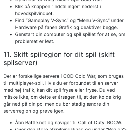
Klik på knappen “Indstillinger” nederst i
hovedspilvinduet.
Find “Gameplay V-Sync” og “Menu V-Sync” under
Hardware på fanen Grafik og deaktiver begge.
Genstart din computer og spil spillet for at se, om
problemet er løst.
11. Skift spilregion for dit spil (skift
spilserver)
Der er forskellige servere i COD Cold War, som bruges
til multiplayer-spil. Hvis du er forbundet til en server
med høj trafik, kan dit spil fryse eller fryse. Du ved
måske ikke, om dette er årsagen til, at den kolde krig
går ned på din pc, men du bør stadig ændre din
serverregion og prøve igen.
Åbn Battle.net og naviger til Call of Duty: BOCW.
Over den store afspilningsknap og under “Region”-