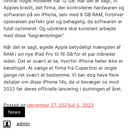
hvoraf nogle modeller har 12 GB. Når det er sagt, til
Apples kredit, det firma, der kontrollerer hardwaren og
softwaren på sin iPhone, selv med 8 GB RAM, forbliver
oplevelsen perfekt glat og behagelig, da softwaren er
fuldt optimeret. Og udviklere skal konstant arbejde
med disse “begrænsninger”.
Når det er sagt, øgede Apple betydeligt mængden af ​​
RAM i sin nye iPad Pro til 16 GB for et par måneder
siden. Det er svært at se, hvorfor iPhone heller ikke er
berettiget. At vælge et firma fra Cupertino er nogle
gange ret svært at bestemme. Vi bør dog have flere
detaljer om disse iPhone 14s, da vi bevæger os mod
2022 før deres officielle lancering i slutningen af ​​året.
Posted on
december 27, 2021
juli 5, 2023
News
admin