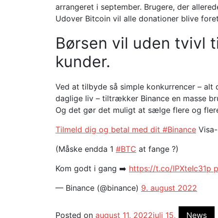
arrangeret i september. Brugere, der allered
Udover Bitcoin vil alle donationer blive for
Børsen vil uden tvivl 
kunder.
Ved at tilbyde så simple konkurrencer – alt d
daglige liv – tiltrækker Binance en masse b
Og det gør det muligt at sælge flere og flere
Tilmeld dig og betal med dit #Binance
Visa-k
(Måske endda 1
#BTC
at fange ?)
Kom godt i gang ➡️
https://t.co/IPXteIc31p
p
— Binance (@binance)
9. august 2022
Posted on
august 11, 2022
juli 15,
News