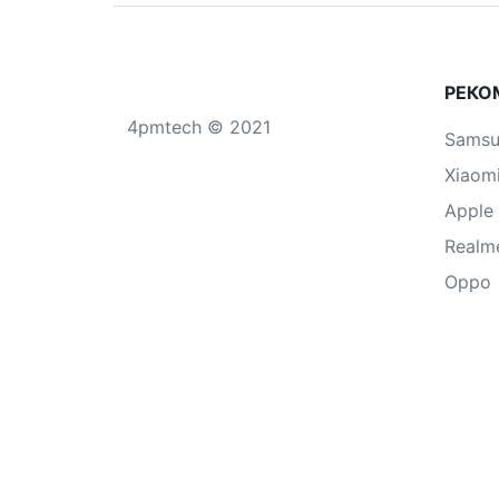
РЕКО
4pmtech © 2021
Sams
Xiaom
Apple
Realm
Oppo