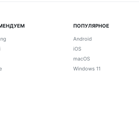
МЕНДУЕМ
ПОПУЛЯРНОЕ
ung
Android
i
iOS
macOS
e
Windows 11