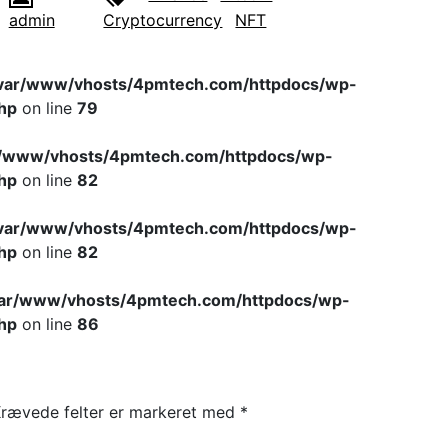
admin
Cryptocurrency
NFT
var/www/vhosts/4pmtech.com/httpdocs/wp-
hp
on line
79
r/www/vhosts/4pmtech.com/httpdocs/wp-
hp
on line
82
var/www/vhosts/4pmtech.com/httpdocs/wp-
hp
on line
82
var/www/vhosts/4pmtech.com/httpdocs/wp-
hp
on line
86
rævede felter er markeret med
*