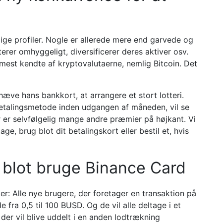
ige profiler. Nogle er allerede mere end garvede og
erer omhyggeligt, diversificerer deres aktiver osv.
mest kendte af kryptovalutaerne, nemlig Bitcoin. Det
æve hans bankkort, at arrangere et stort lotteri.
etalingsmetode inden udgangen af ​​måneden, vil se
r er selvfølgelig mange andre præmier på højkant. Vi
e, brug blot dit betalingskort eller bestil et, hvis
u blot bruge Binance Card
r: Alle nye brugere, der foretager en transaktion på
 fra 0,5 til 100 BUSD. Og de vil alle deltage i et
, der vil blive uddelt i en anden lodtrækning