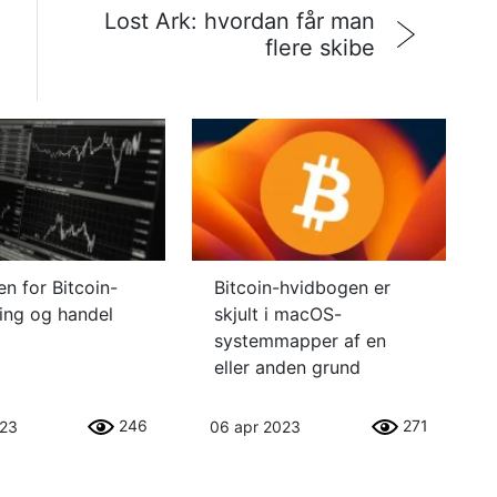
Lost Ark: hvordan får man
flere skibe
en for Bitcoin-
Bitcoin-hvidbogen er
ring og handel
skjult i macOS-
systemmapper af en
eller anden grund
246
271
023
06 apr 2023