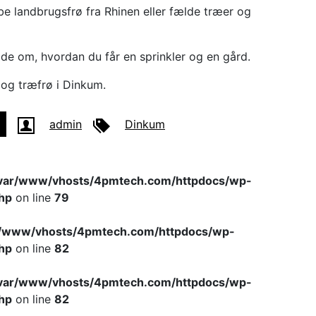
øbe landbrugsfrø fra Rhinen eller fælde træer og
de om, hvordan du får en sprinkler og en gård.
og træfrø i Dinkum.
admin
Dinkum
var/www/vhosts/4pmtech.com/httpdocs/wp-
hp
on line
79
r/www/vhosts/4pmtech.com/httpdocs/wp-
hp
on line
82
var/www/vhosts/4pmtech.com/httpdocs/wp-
hp
on line
82