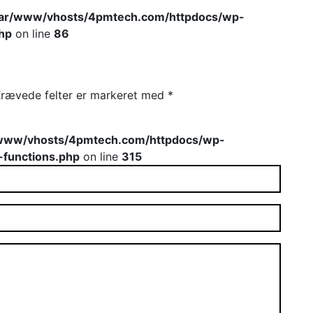
var/www/vhosts/4pmtech.com/httpdocs/wp-
hp
on line
86
rævede felter er markeret med
*
www/vhosts/4pmtech.com/httpdocs/wp-
-functions.php
on line
315