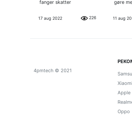
fanger skatter
gøre me
226
17 aug 2022
11 aug 2
РЕКО
4pmtech © 2021
Sams
Xiaom
Apple
Realm
Oppo