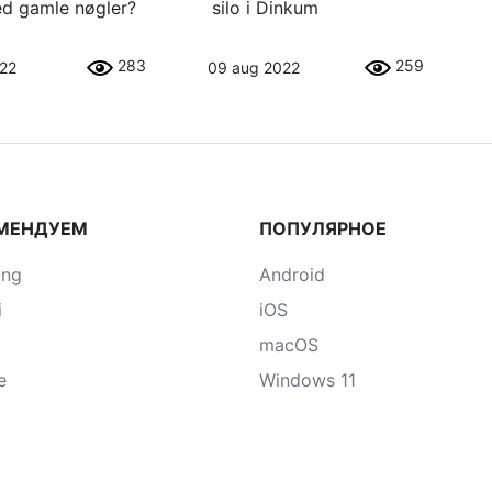
d gamle nøgler?
silo i Dinkum
283
259
022
09 aug 2022
МЕНДУЕМ
ПОПУЛЯРНОЕ
ung
Android
i
iOS
macOS
e
Windows 11