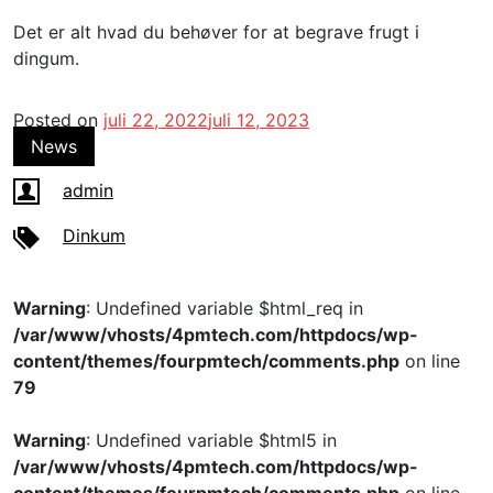
Det er alt hvad du behøver for at begrave frugt i
dingum.
Posted on
juli 22, 2022
juli 12, 2023
News
admin
Dinkum
Warning
: Undefined variable $html_req in
/var/www/vhosts/4pmtech.com/httpdocs/wp-
content/themes/fourpmtech/comments.php
on line
79
Warning
: Undefined variable $html5 in
/var/www/vhosts/4pmtech.com/httpdocs/wp-
content/themes/fourpmtech/comments.php
on line