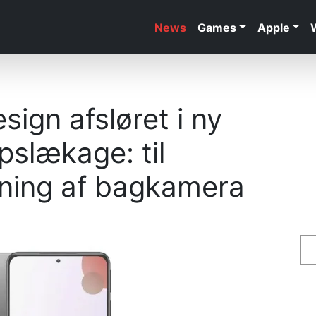
News
Games
Apple
ign afsløret i ny
pslækage: til
ning af bagkamera