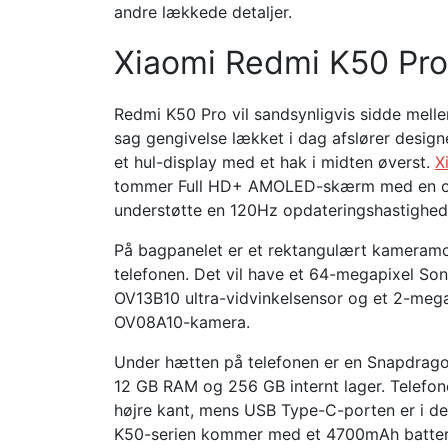
andre lækkede detaljer.
Xiaomi Redmi K50 Pro
Redmi K50 Pro vil sandsynligvis sidde mell
sag gengivelse lækket i dag afslører design
et hul-display med et hak i midten øverst.
X
tommer Full HD+ AMOLED-skærm med en oplø
understøtte en 120Hz opdateringshastighed 
På bagpanelet er et rektangulært kameramodu
telefonen. Det vil have et 64-megapixel 
OV13B10 ultra-vidvinkelsensor og et 2-me
OV08A10-kamera.
Under hætten på telefonen er en Snapdragon 
12 GB RAM og 256 GB internt lager. Telefone
højre kant, mens USB Type-C-porten er i den
K50-serien kommer med et 4700mAh batteri