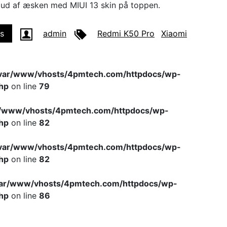
 ud af æsken med MIUI 13 skin på toppen.
s
admin
Redmi K50 Pro
Xiaomi
var/www/vhosts/4pmtech.com/httpdocs/wp-
hp
on line
79
r/www/vhosts/4pmtech.com/httpdocs/wp-
hp
on line
82
var/www/vhosts/4pmtech.com/httpdocs/wp-
hp
on line
82
var/www/vhosts/4pmtech.com/httpdocs/wp-
hp
on line
86