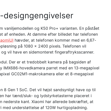
-designgengivelser
em vaniljemodellen og K50 Pro+ varianten. En påstået
et af enheden. At dømme efter billedet har telefonen
iaomiUI
hævder, at telefonen kommer med en 6,67-
sning på 1080 x 2400 pixels. Telefonen vil
og vil have en sidemonteret fingeraftryksscanner.
l. Der er et tredobbelt kamera på bagsiden af ​​
Sony IMX686-hovedkamera parret med en 13-megapixel
gapixel GC02M1-makrokamera eller et 8-megapixel
8 Gen 1 SoC. Det vil højst sandsynligt have op til
n har tænd/sluk- og lydstyrketasterne placeret i
 nederste kant. Xiaomi har allerede bekræftet, at
 med understøttelse af 120W hurtigopladning.