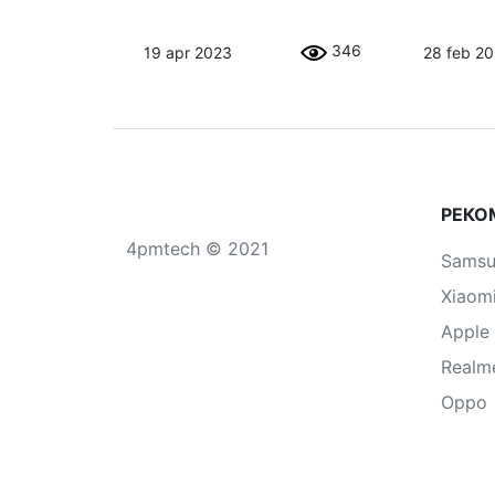
346
19 apr 2023
28 feb 2
РЕКО
4pmtech © 2021
Sams
Xiaom
Apple
Realm
Oppo