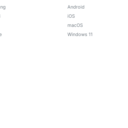
ung
Android
i
iOS
macOS
e
Windows 11