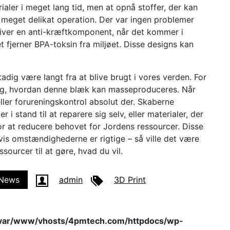
aler i meget lang tid, men at opnå stoffer, der kan
en meget delikat operation. Der var ingen problemer
rigiver en anti-kræftkomponent, når det kommer i
 fjerner BPA-toksin fra miljøet. Disse designs kan
tadig være langt fra at blive brugt i vores verden. For
sig, hvordan denne blæk kan masseproduceres. Når
eller forureningskontrol absolut der. Skaberne
r i stand til at reparere sig selv, eller materialer, der
for at reducere behovet for Jordens ressourcer. Disse
is omstændighederne er rigtige – så ville det være
ourcer til at gøre, hvad du vil.
News
admin
3D Print
var/www/vhosts/4pmtech.com/httpdocs/wp-