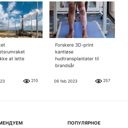
tet
Forskere 3D-print
tetsrumraket
kantløse
kke at lette
hudtransplantater til
brandsår
210
257
023
06 feb 2023
МЕНДУЕМ
ПОПУЛЯРНОЕ