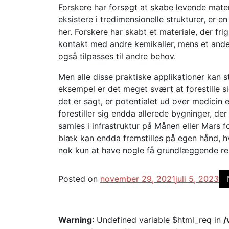
Forskere har forsøgt at skabe levende materi
eksistere i tredimensionelle strukturer, er 
her. Forskere har skabt et materiale, der f
kontakt med andre kemikalier, mens et andet
også tilpasses til andre behov.
Men alle disse praktiske applikationer kan s
eksempel er det meget svært at forestille 
det er sagt, er potentialet ud over medicin 
forestiller sig endda allerede bygninger, der e
samles i infrastruktur på Månen eller Mars 
blæk kan endda fremstilles på egen hånd, hv
nok kun at have nogle få grundlæggende ress
Posted on
november 29, 2021
juli 5, 2023
Warning
: Undefined variable $html_req in
/