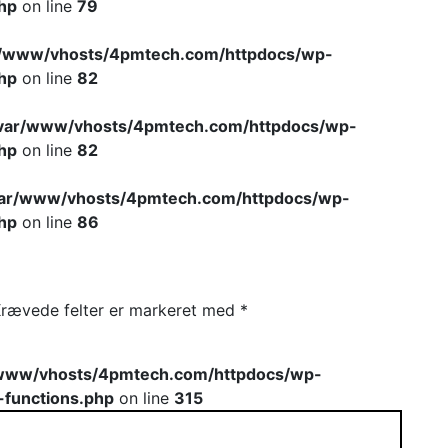
hp
on line
79
r/www/vhosts/4pmtech.com/httpdocs/wp-
hp
on line
82
var/www/vhosts/4pmtech.com/httpdocs/wp-
hp
on line
82
var/www/vhosts/4pmtech.com/httpdocs/wp-
hp
on line
86
rævede felter er markeret med
*
www/vhosts/4pmtech.com/httpdocs/wp-
-functions.php
on line
315