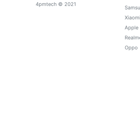
4pmtech © 2021
Sams
Xiaom
Apple
Realm
Oppo