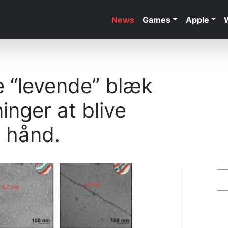
News
Games
Apple
e “levende” blæk
inger at blive
n hånd.