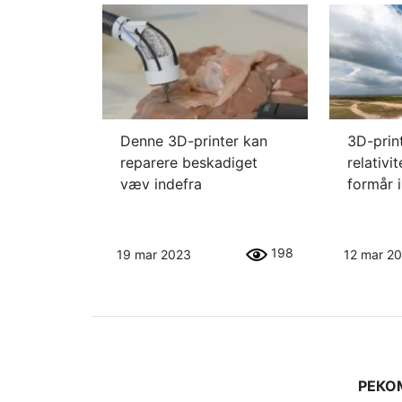
Denne 3D-printer kan
3D-prin
reparere beskadiget
relativi
væv indefra
formår i
198
19 mar 2023
12 mar 2
РЕКО