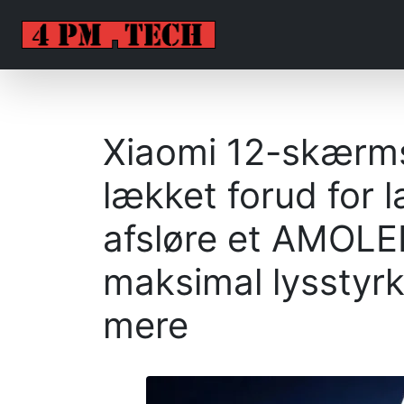
Xiaomi 12-skærms
lækket forud for l
afsløre et AMOL
maksimal lysstyrk
mere