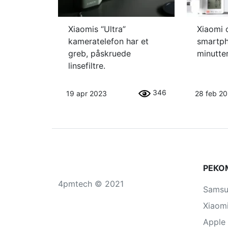
Xiaomis “Ultra”
Xiaomi 
kameratelefon har et
smartph
greb, påskruede
minutte
linsefiltre.
346
19 apr 2023
28 feb 2
РЕКО
4pmtech © 2021
Sams
Xiaom
Apple