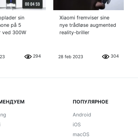
oplader sin
Xiaomi fremviser sine
one på 5
nye trådløse augmented
r ved 300W
reality-briller
294
304
023
28 feb 2023
МЕНДУЕМ
ПОПУЛЯРНОЕ
ung
Android
i
iOS
macOS