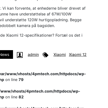
. Vi kan forvente, at enhederne bliver drevet af
kunne have understøttelse af 67W/100W
 vil understøtte 120W hurtigopladning. Begge
edobbelt kamera på bagsiden.
 Xiaomi 12-specifikationer? Fortæl os det i
News
admin
Xiaomi
Xiaomi 12
var/www/vhosts/4pmtech.com/httpdocs/wp-
hp
on line
79
r/www/vhosts/4pmtech.com/httpdocs/wp-
hp
on line
82