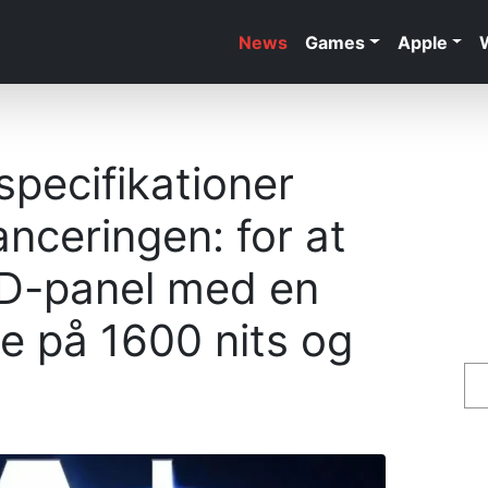
News
Games
Apple
pecifikationer
anceringen: for at
ED-panel med en
e på 1600 nits og