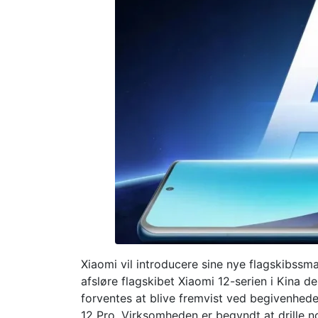
Xiaomi vil introducere sine nye flagskibssm
afsløre flagskibet Xiaomi 12-serien i Kina
forventes at blive fremvist ved begivenhede
12 Pro. Virksomheden er begyndt at drille no