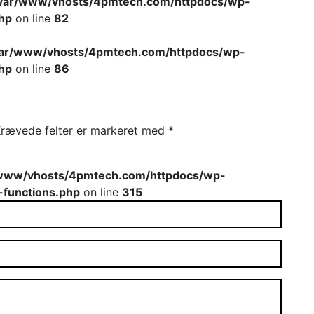
var/www/vhosts/4pmtech.com/httpdocs/wp-
hp
on line
82
var/www/vhosts/4pmtech.com/httpdocs/wp-
hp
on line
86
rævede felter er markeret med
*
www/vhosts/4pmtech.com/httpdocs/wp-
-functions.php
on line
315