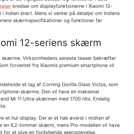
easer
kredser om displayfunktionerne i Xiaomi 12-
 i Indien snart. Mens vi venter på detaljer om Indiens
seriens skærmspecifikationer og funktioner før
iaomi 12-seriens skærm
s skærme. Virksomhedens seneste teaser bekræfter
 Som forventet fra Xiaomis premium smartphone vil
ndeholde et lag af Corning Gorilla Glass Victus, som
smartphone-skærme. Den vil have en maksimal
re end Mi 11 Ultra-skærmen med 1700 nits. Endelig
te.
et hul-display. Der er et hak øverst i midten af ​​
ave en 6,2-tommer skærm, mens Pro-modellen vil have
 for at give en fordybende seeroplevelse.