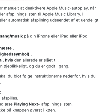
for manuelt at deaktivere Apple Music-autoplay, når
r afspilningslisten til Apple Music Library. I
 eller automatisk afspilning udseendet af et uendeligt
 sang/musik
på din iPhone eller iPad eller iPod
 næste
.
lighedssymbol)
.
a
,
hvis
den allerede er slået til.
n øjeblikkeligt, og du er godt i gang.
kal du blot følge instruktionerne nedenfor, hvis du
.
c.
 afspilles.
indlæse
Playing Next-
afspilningslisten.
kke på knappen øverst i køen.