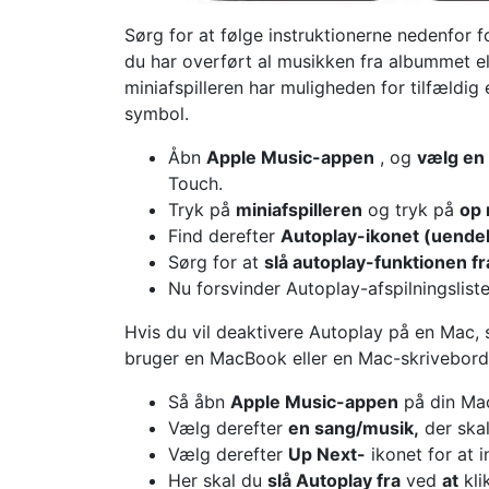
Sørg for at følge instruktionerne nedenfor 
du har overført al musikken fra albummet elle
miniafspilleren har muligheden for tilfældig
symbol.
Åbn
Apple Music-appen
, og
vælg en
Touch.
Tryk på
miniafspilleren
og tryk på
op
Find derefter
Autoplay-ikonet (uende
Sørg for at
slå autoplay-funktionen fr
Nu forsvinder Autoplay-afspilningsliste
Hvis du vil deaktivere Autoplay på en Mac, s
bruger en MacBook eller en Mac-skrivebord
Så åbn
Apple Music-appen
på din Ma
Vælg derefter
en sang/musik,
der skal
Vælg derefter
Up Next-
ikonet for at 
Her skal du
slå Autoplay fra
ved
at
kli