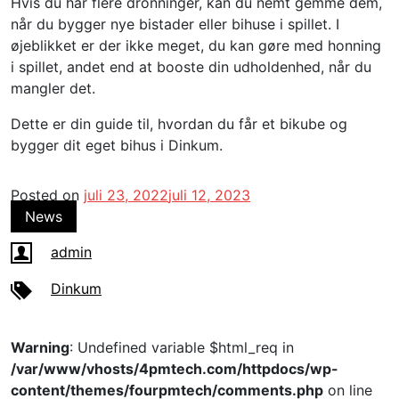
Hvis du har flere dronninger, kan du nemt gemme dem,
når du bygger nye bistader eller bihuse i spillet. I
øjeblikket er der ikke meget, du kan gøre med honning
i spillet, andet end at booste din udholdenhed, når du
mangler det.
Dette er din guide til, hvordan du får et bikube og
bygger dit eget bihus i Dinkum.
Posted on
juli 23, 2022
juli 12, 2023
News
admin
Dinkum
Warning
: Undefined variable $html_req in
/var/www/vhosts/4pmtech.com/httpdocs/wp-
content/themes/fourpmtech/comments.php
on line