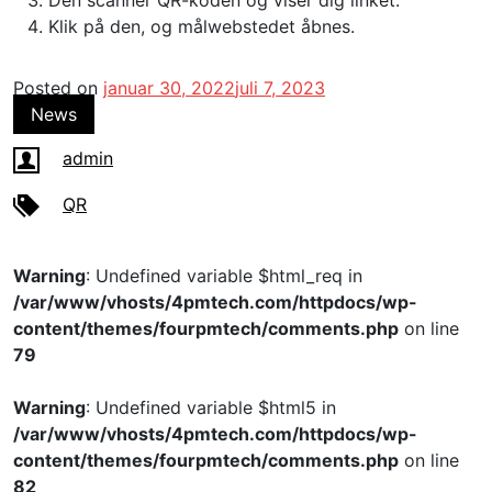
Den scanner QR-koden og viser dig linket.
Klik på den, og målwebstedet åbnes.
Posted on
januar 30, 2022
juli 7, 2023
News
admin
QR
Warning
: Undefined variable $html_req in
/var/www/vhosts/4pmtech.com/httpdocs/wp-
content/themes/fourpmtech/comments.php
on line
79
Warning
: Undefined variable $html5 in
/var/www/vhosts/4pmtech.com/httpdocs/wp-
content/themes/fourpmtech/comments.php
on line
82