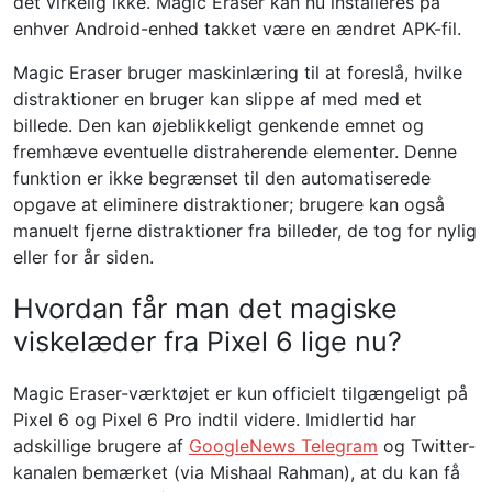
det virkelig ikke. Magic Eraser kan nu installeres på
enhver Android-enhed takket være en ændret APK-fil.
Magic Eraser bruger maskinlæring til at foreslå, hvilke
distraktioner en bruger kan slippe af med med et
billede. Den kan øjeblikkeligt genkende emnet og
fremhæve eventuelle distraherende elementer. Denne
funktion er ikke begrænset til den automatiserede
opgave at eliminere distraktioner; brugere kan også
manuelt fjerne distraktioner fra billeder, de tog for nylig
eller for år siden.
Hvordan får man det magiske
viskelæder fra Pixel 6 lige nu?
Magic Eraser-værktøjet er kun officielt tilgængeligt på
Pixel 6 og Pixel 6 Pro indtil videre. Imidlertid har
adskillige brugere af
GoogleNews Telegram
og Twitter-
kanalen bemærket (via Mishaal Rahman), at du kan få