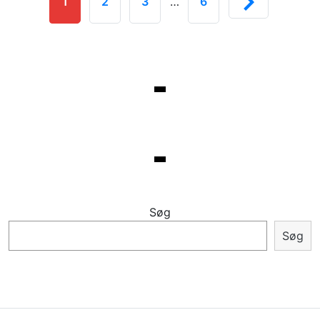
1
2
3
…
6
Søg
Søg