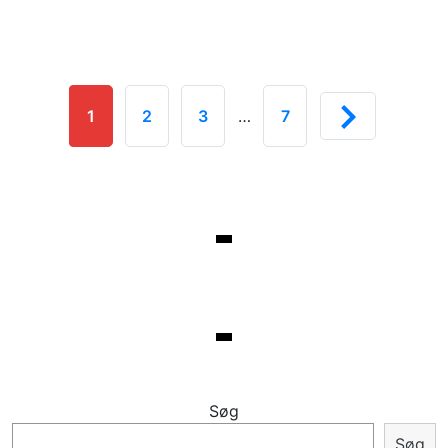
1
2
3
…
7
Søg
Søg