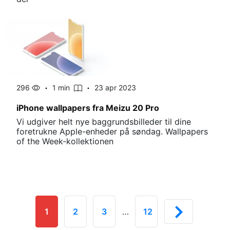
296
1 min
23 apr 2023
iPhone wallpapers fra Meizu 20 Pro
Vi udgiver helt nye baggrundsbilleder til dine
foretrukne Apple-enheder på søndag. Wallpapers
of the Week-kollektionen
1
2
3
…
12