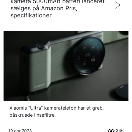
kamera 5000mAh batteri lanceret
sælges på Amazon Pris,
specifikationer
Xiaomis “Ultra” kameratelefon har et greb,
påskruede linsefiltre.
346
19 apr 2023