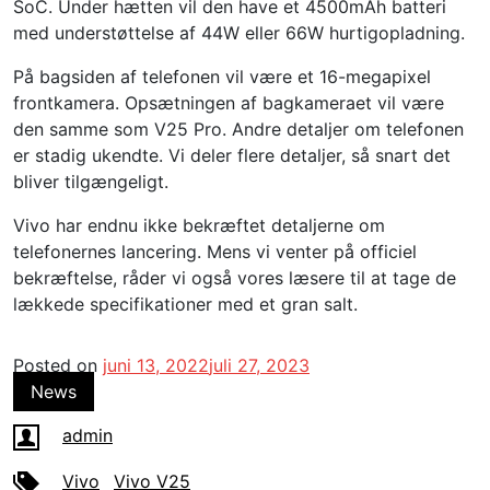
SoC. Under hætten vil den have et 4500mAh batteri
med understøttelse af 44W eller 66W hurtigopladning.
På bagsiden af ​​telefonen vil være et 16-megapixel
frontkamera. Opsætningen af ​​bagkameraet vil være
den samme som V25 Pro. Andre detaljer om telefonen
er stadig ukendte. Vi deler flere detaljer, så snart det
bliver tilgængeligt.
Vivo har endnu ikke bekræftet detaljerne om
telefonernes lancering. Mens vi venter på officiel
bekræftelse, råder vi også vores læsere til at tage de
lækkede specifikationer med et gran salt.
Posted on
juni 13, 2022
juli 27, 2023
News
admin
Vivo
Vivo V25