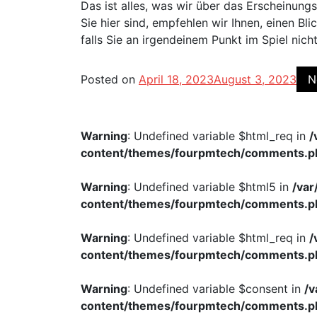
Das ist alles, was wir über das Erscheinun
Sie hier sind, empfehlen wir Ihnen, einen B
falls Sie an irgendeinem Punkt im Spiel nic
Posted on
April 18, 2023
August 3, 2023
N
Warning
: Undefined variable $html_req in
/
content/themes/fourpmtech/comments.p
Warning
: Undefined variable $html5 in
/va
content/themes/fourpmtech/comments.p
Warning
: Undefined variable $html_req in
/
content/themes/fourpmtech/comments.p
Warning
: Undefined variable $consent in
/
content/themes/fourpmtech/comments.p