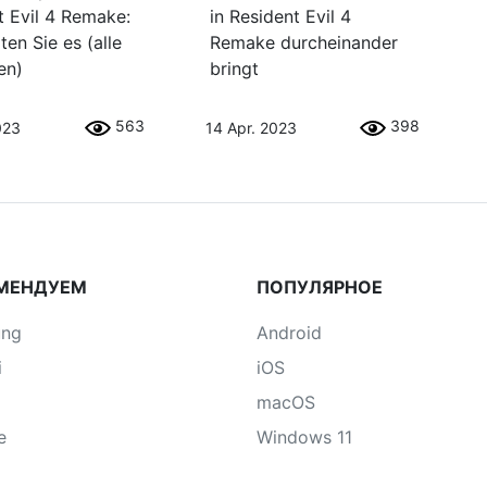
t Evil 4 Remake:
in Resident Evil 4
ten Sie es (alle
Remake durcheinander
en)
bringt
563
398
023
14 Apr. 2023
МЕНДУЕМ
ПОПУЛЯРНОЕ
ung
Android
i
iOS
macOS
e
Windows 11