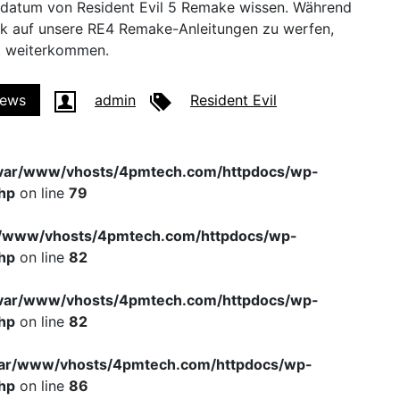
gsdatum von Resident Evil 5 Remake wissen. Während
lick auf unsere RE4 Remake-Anleitungen zu werfen,
ht weiterkommen.
ews
admin
Resident Evil
var/www/vhosts/4pmtech.com/httpdocs/wp-
hp
on line
79
r/www/vhosts/4pmtech.com/httpdocs/wp-
hp
on line
82
var/www/vhosts/4pmtech.com/httpdocs/wp-
hp
on line
82
var/www/vhosts/4pmtech.com/httpdocs/wp-
hp
on line
86