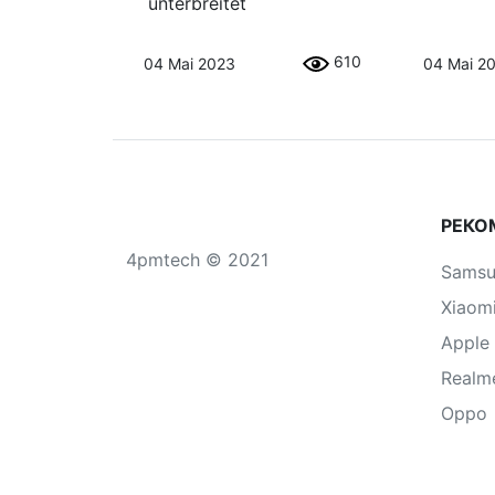
unterbreitet
610
04 Mai 2023
04 Mai 2
РЕКО
4pmtech © 2021
Sams
Xiaom
Apple
Realm
Oppo