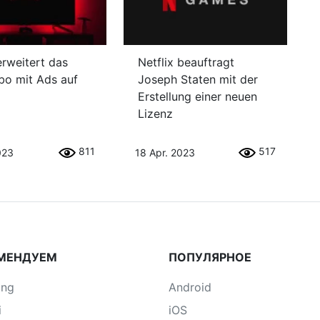
erweitert das
Netflix beauftragt
bo mit Ads auf
Joseph Staten mit der
Erstellung einer neuen
Lizenz
811
517
023
18 Apr. 2023
МЕНДУЕМ
ПОПУЛЯРНОЕ
ung
Android
i
iOS