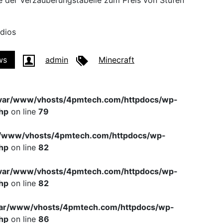
fe der Verzauberungstabelle zum Preis von Stufen
dios
ws
admin
Minecraft
var/www/vhosts/4pmtech.com/httpdocs/wp-
hp
on line
79
r/www/vhosts/4pmtech.com/httpdocs/wp-
hp
on line
82
var/www/vhosts/4pmtech.com/httpdocs/wp-
hp
on line
82
var/www/vhosts/4pmtech.com/httpdocs/wp-
hp
on line
86