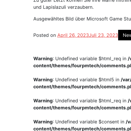
Zu guter Letzt können Sie Ihre Waffe mithil
und Lapislazuli verzaubern.
Ausgewähltes Bild über Microsoft Game Stu
Posted on
April 26, 2023
Juli 23, 2023
Ne
Warning
: Undefined variable $html_req in
/
content/themes/fourpmtech/comments.p
Warning
: Undefined variable $html5 in
/va
content/themes/fourpmtech/comments.p
Warning
: Undefined variable $html_req in
/
content/themes/fourpmtech/comments.p
Warning
: Undefined variable $consent in
/
content/themes/fourpmtech/comments.p