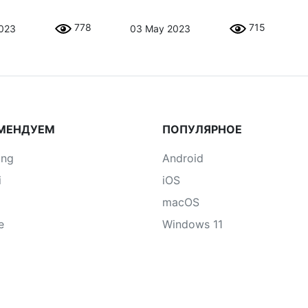
778
715
023
03 May 2023
МЕНДУЕМ
ПОПУЛЯРНОЕ
ung
Android
i
iOS
macOS
e
Windows 11