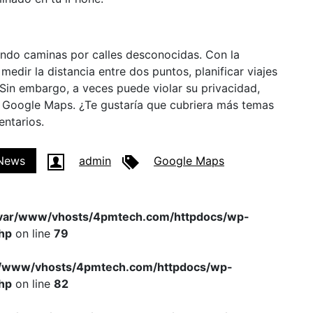
ando caminas por calles desconocidas. Con la
edir la distancia entre dos puntos, planificar viajes
in embargo, a veces puede violar su privacidad,
n Google Maps. ¿Te gustaría que cubriera más temas
ntarios.
News
admin
Google Maps
var/www/vhosts/4pmtech.com/httpdocs/wp-
hp
on line
79
r/www/vhosts/4pmtech.com/httpdocs/wp-
hp
on line
82